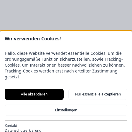
Wir verwenden Cookies!
Kontakt
FRICKE Group SE & Co. KG
Hallo, diese Website verwendet essentielle Cookies, um die
Zum Kreuzkamp 7
ordnungsgemäße Funktion sicherzustellen, sowie Tracking-
27404 Heeslingen
Cookies, um Interaktionen besser nachvollziehen zu können.
Tracking-Cookies werden erst nach erteilter Zustimmung
Unternehmensbereiche
gesetzt.
Fricke Holding
Fricke Landmaschinen
Fricke
Nutzfahrzeuge
Gartenland
Saphir Maschinenbau
GRANIT
PARTS
Hofmeister & Meincke
TREX.PARTS
Alle akzeptieren
Nur essenzielle akzeptieren
Übersicht
Impressum
Datenschutzerklärung
Kontakt
Aus unserem Blog
Einstellungen
F.Explore – Programmieren für Nicht-Programmierer
Zukunft
gesichert: Unsere Nachwuchstalente starten durch
Energie-Scout-
Projekt 2025/2026
Wenn alle Rädchen ineinandergreifen – Eine
Kontakt
Eröffnung der besonderen Art
Ein Kapitel endet, ein neues beginnt:
Datenschutzerklärung
Die Bachelor-Graduierten 2026