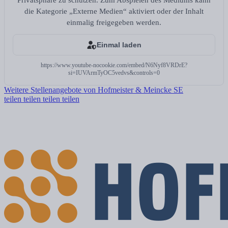
Privatsphäre zu schützen. Zum Abspielen des Mediums kann
die Kategorie „Externe Medien“ aktiviert oder der Inhalt
einmalig freigegeben werden.
Einmal laden
https://www.youtube-nocookie.com/embed/N6Nyf8VRDrE?
si=IUVArmTyOC5vedvs&controls=0
Weitere Stellenangebote von Hofmeister & Meincke SE
teilen
teilen
teilen
teilen