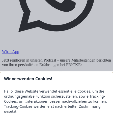
WhatsApp
Jetzt reinhören in unseren Podcast – unsere Mitarbeitenden berichten
von ihren persönlichen Erfahrungen bei FRICKE:
Kontakt
Wir verwenden Cookies!
FRICKE Group SE & Co. KG
Hallo, diese Website verwendet essentielle Cookies, um die
Zum Kreuzkamp 7
27404 Heeslingen
ordnungsgemäße Funktion sicherzustellen, sowie Tracking-
Cookies, um Interaktionen besser nachvollziehen zu können.
Unternehmensbereiche
Tracking-Cookies werden erst nach erteilter Zustimmung
Fricke Holding
Fricke Landmaschinen
Fricke
gesetzt.