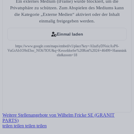
Ein externes Medium (iFrame) wurde blockiert, um die
Privatsphäre zu schützen. Zum Abspielen des Mediums kann
die Kategorie „Externe Medien“ aktiviert oder der Inhalt
einmalig freigegeben werden.
Einmal laden
https://www.google.com/maps/embed/v1/place?key=AIzaSyDNsicAsP6-
VuGtAb1O9riI3oc_NOb7IOU&q=Kesseldorfer%20Rott%2024+46499+Hammink
eln&zoom=18
Weitere Stellenangebote von Wilhelm Fricke SE (GRANIT
PARTS)
teilen
teilen
teilen
teilen