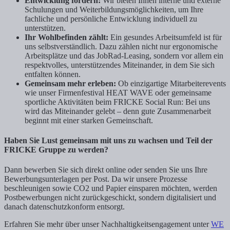
Entwicklung fördern:
Wir bieten Ihnen interne und externe
Schulungen und Weiterbildungsmöglichkeiten, um Ihre
fachliche und persönliche Entwicklung individuell zu
unterstützen.
Ihr Wohlbefinden zählt:
Ein gesundes Arbeitsumfeld ist für
uns selbstverständlich. Dazu zählen nicht nur ergonomische
Arbeitsplätze und das JobRad-Leasing, sondern vor allem ein
respektvolles, unterstützendes Miteinander, in dem Sie sich
entfalten können.
Gemeinsam mehr erleben:
Ob einzigartige Mitarbeiterevents
wie unser Firmenfestival HEAT WAVE oder gemeinsame
sportliche Aktivitäten beim FRICKE Social Run: Bei uns
wird das Miteinander gelebt – denn gute Zusammenarbeit
beginnt mit einer starken Gemeinschaft.
Haben Sie Lust gemeinsam mit uns zu wachsen und Teil der
FRICKE Gruppe zu werden?
Dann bewerben Sie sich direkt online oder senden Sie uns Ihre
Bewerbungsunterlagen per Post. Da wir unsere Prozesse
beschleunigen sowie CO2 und Papier einsparen möchten, werden
Postbewerbungen nicht zurückgeschickt, sondern digitalisiert und
danach datenschutzkonform entsorgt.
Erfahren Sie mehr über unser Nachhaltigkeitsengagement unter
WE