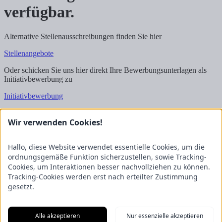
verfügbar.
Alternative Stellenausschreibungen finden Sie hier
Stellenangebote
Oder schicken Sie uns hier direkt Ihre Bewerbungsunterlagen als
Initiativbewerbung zu
Initiativbewerbung
Wir freuen uns auf Ihre Bewerbung!
Wir verwenden Cookies!
Kontakt
FRICKE Group SE & Co. KG
Hallo, diese Website verwendet essentielle Cookies, um die
Zum Kreuzkamp 7
ordnungsgemäße Funktion sicherzustellen, sowie Tracking-
27404 Heeslingen
Cookies, um Interaktionen besser nachvollziehen zu können.
Tracking-Cookies werden erst nach erteilter Zustimmung
Unternehmensbereiche
gesetzt.
Fricke Holding
Fricke Landmaschinen
Fricke
Nutzfahrzeuge
Gartenland
Saphir Maschinenbau
GRANIT
PARTS
Hofmeister & Meincke
TREX.PARTS
Alle akzeptieren
Nur essenzielle akzeptieren
Übersicht