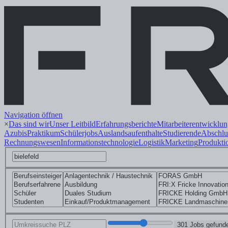
Navigation öffnen
×
Das sind wir
Unser Leitbild
Erfahrungsberichte
Mitarbeiterentwicklu
Azubis
Praktikum
Schülerjobs
Auslandsaufenthalte
Studierende
Abschlu
Rechnungswesen
Informations
technologie
Logistik
Marketing
Produkti
301 Jobs gefund