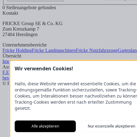
0 Stellenangebote gefunden
Kontakt
FRICKE Group SE & Co. KG
Zum Kreuzkamp 7
27404 Heeslingen
Unternehmensbereiche
Fricke Holding
Fricke Landmaschinen
Fricke Nutzfahrzeuge
Gartenlan
Übersicht
Impressum
Datenschutzerklärung
Kontakt
Aus unserem Blog
Wir verwenden Cookies!
F.Explore – Programmieren für Nicht-Programmierer
Zukunft gesiche
besonderen Art
Ein Kapitel endet, ein neues beginnt: Die Bachelor-G
Hallo, diese Website verwendet essentielle Cookies, um die
© FRICKE Group SE & Co. KG
Impressum
Datenschutzerklärung
ordnungsgemäße Funktion sicherzustellen, sowie Tracking
Cookies, um Interaktionen besser nachvollziehen zu könne
Tracking-Cookies werden erst nach erteilter Zustimmung
gesetzt.
Alle akzeptieren
Nur essenzielle akzeptieren