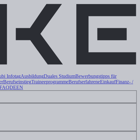
i Infotag
Ausbildung
Duales
Studium
Bewerbungstipps für
er
Berufseinstieg
Trainee
programme
Berufserfahrene
Einkauf
Finanz- /
FAQ
DE
EN