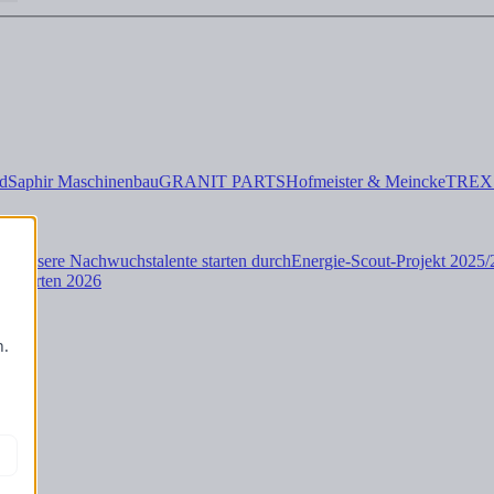
d
Saphir Maschinenbau
GRANIT PARTS
Hofmeister & Meincke
TREX
rt: Unsere Nachwuchstalente starten durch
Energie-Scout-Projekt 2025
raduierten 2026
-
n.