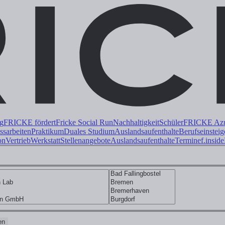
ng
FRICKE fördert
Fricke Social Run
Nachhaltigkeit
Schüler
FRICKE Azub
ss
arbeiten
Praktikum
Duales
Studium
Auslandsaufenthalte
Berufseinsteig
on
Vertrieb
Werkstatt
Stellenangebote
Auslandsaufenthalte
Termine
f.inside
en