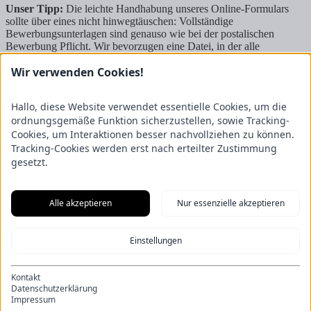
Unser Tipp:
Die leichte Handhabung unseres Online-Formulars
sollte über eines nicht hinwegtäuschen: Vollständige
Bewerbungsunterlagen sind genauso wie bei der postalischen
Bewerbung Pflicht. Wir bevorzugen eine Datei, in der alle
Dokumente enthalten sind.
Wir verwenden Cookies!
Kontakt
FRICKE Group SE & Co. KG
Hallo, diese Website verwendet essentielle Cookies, um die
Zum Kreuzkamp 7
ordnungsgemäße Funktion sicherzustellen, sowie Tracking-
27404 Heeslingen
Cookies, um Interaktionen besser nachvollziehen zu können.
Tracking-Cookies werden erst nach erteilter Zustimmung
Unternehmensbereiche
gesetzt.
Fricke Holding
Fricke Landmaschinen
Fricke
Nutzfahrzeuge
Gartenland
Saphir Maschinenbau
GRANIT
PARTS
Hofmeister & Meincke
TREX.PARTS
Alle akzeptieren
Nur essenzielle akzeptieren
Übersicht
Impressum
Datenschutzerklärung
Kontakt
Aus unserem Blog
Einstellungen
F.Explore – Programmieren für Nicht-Programmierer
Zukunft
gesichert: Unsere Nachwuchstalente starten durch
Energie-Scout-
Projekt 2025/2026
Wenn alle Rädchen ineinandergreifen – Eine
Kontakt
Eröffnung der besonderen Art
Ein Kapitel endet, ein neues beginnt:
Datenschutzerklärung
Die Bachelor-Graduierten 2026
Impressum
© FRICKE Group SE & Co. KG
Impressum
Datenschutzerklärung