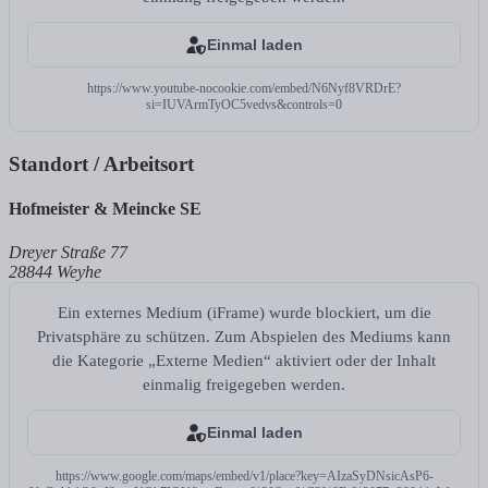
Einmal laden
https://www.youtube-nocookie.com/embed/N6Nyf8VRDrE?
si=IUVArmTyOC5vedvs&controls=0
Standort / Arbeitsort
Hofmeister & Meincke SE
Dreyer Straße 77
28844 Weyhe
Ein externes Medium (iFrame) wurde blockiert, um die
Privatsphäre zu schützen. Zum Abspielen des Mediums kann
die Kategorie „Externe Medien“ aktiviert oder der Inhalt
einmalig freigegeben werden.
Einmal laden
https://www.google.com/maps/embed/v1/place?key=AIzaSyDNsicAsP6-