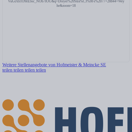
VuGtAb1O9riI3oc_NOb7IOU&q=Dreyer%20Stra%C3%9Fe%2077+28844+Wey
he&zoom=18
Weitere Stellenangebote von Hofmeister & Meincke SE
teilen
teilen
teilen
teilen