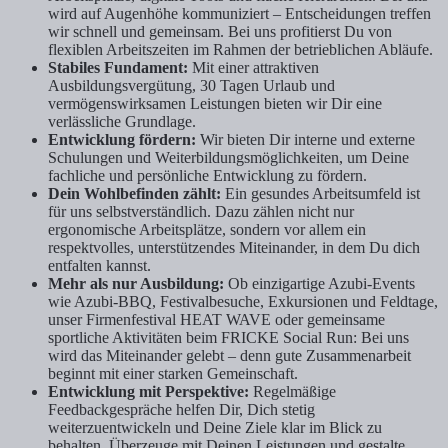
wird auf Augenhöhe kommuniziert – Entscheidungen treffen
wir schnell und gemeinsam. Bei uns profitierst Du von
flexiblen Arbeitszeiten im Rahmen der betrieblichen Abläufe.
Stabiles Fundament:
Mit einer attraktiven
Ausbildungsvergütung,
30 Tagen Urlaub und
vermögenswirksamen Leistungen bieten wir Dir eine
verlässliche Grundlage.
Entwicklung fördern:
Wir bieten Dir interne und externe
Schulungen und Weiterbildungsmöglichkeiten, um Deine
fachliche und persönliche Entwicklung zu fördern.
Dein Wohlbefinden zählt:
Ein gesundes Arbeitsumfeld ist
für uns selbstverständlich. Dazu zählen nicht nur
ergonomische Arbeitsplätze, sondern vor allem ein
respektvolles, unterstützendes Miteinander, in dem Du dich
entfalten kannst.
Mehr als nur Ausbildung:
Ob einzigartige Azubi-Events
wie Azubi-BBQ, Festivalbesuche, Exkursionen und Feldtage,
unser Firmenfestival HEAT WAVE oder gemeinsame
sportliche Aktivitäten beim FRICKE Social Run: Bei uns
wird das Miteinander gelebt – denn gute Zusammenarbeit
beginnt mit einer starken Gemeinschaft.
Entwicklung mit Perspektive:
Regelmäßige
Feedbackgespräche helfen Dir, Dich stetig
weiterzuentwickeln und Deine Ziele klar im Blick zu
behalten. Überzeuge mit Deinen Leistungen und gestalte