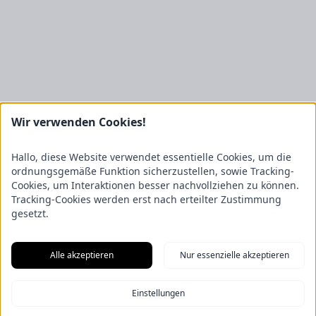
Wir verwenden Cookies!
Kontakt
Hallo, diese Website verwendet essentielle Cookies, um die
FRICKE Group SE & Co. KG
Zum Kreuzkamp 7
ordnungsgemäße Funktion sicherzustellen, sowie Tracking-
27404 Heeslingen
Cookies, um Interaktionen besser nachvollziehen zu können.
Tracking-Cookies werden erst nach erteilter Zustimmung
Unternehmensbereiche
gesetzt.
Fricke Holding
Fricke Landmaschinen
Fricke
Nutzfahrzeuge
Gartenland
Saphir Maschinenbau
GRANIT
PARTS
Hofmeister & Meincke
TREX.PARTS
Alle akzeptieren
Nur essenzielle akzeptieren
Übersicht
Impressum
Datenschutzerklärung
Kontakt
Aus unserem Blog
Einstellungen
F.Explore – Programmieren für Nicht-Programmierer
Zukunft
gesichert: Unsere Nachwuchstalente starten durch
Energie-Scout-