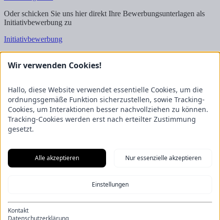
Oder schicken Sie uns hier direkt Ihre Bewerbungsunterlagen als
Initiativbewerbung zu
Initiativbewerbung
Wir freuen uns auf Ihre Bewerbung!
Wir verwenden Cookies!
Kontakt
FRICKE Group SE & Co. KG
Hallo, diese Website verwendet essentielle Cookies, um die
Zum Kreuzkamp 7
ordnungsgemäße Funktion sicherzustellen, sowie Tracking-
27404 Heeslingen
Cookies, um Interaktionen besser nachvollziehen zu können.
Tracking-Cookies werden erst nach erteilter Zustimmung
Unternehmensbereiche
gesetzt.
Fricke Holding
Fricke Landmaschinen
Fricke
Nutzfahrzeuge
Gartenland
Saphir Maschinenbau
GRANIT
PARTS
Hofmeister & Meincke
TREX.PARTS
Alle akzeptieren
Nur essenzielle akzeptieren
Übersicht
Impressum
Datenschutzerklärung
Kontakt
Aus unserem Blog
Einstellungen
F.Explore – Programmieren für Nicht-Programmierer
Zukunft
gesichert: Unsere Nachwuchstalente starten durch
Energie-Scout-
Projekt 2025/2026
Wenn alle Rädchen ineinandergreifen – Eine
Kontakt
Eröffnung der besonderen Art
Ein Kapitel endet, ein neues beginnt:
Datenschutzerklärung