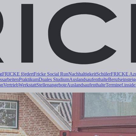
ng
FRICKE fördert
Fricke Social Run
Nachhaltigkeit
Schüler
FRICKE Azub
ss
arbeiten
Praktikum
Duales
Studium
Auslandsaufenthalte
Berufseinsteig
on
Vertrieb
Werkstatt
Stellenangebote
Auslandsaufenthalte
Termine
f.inside