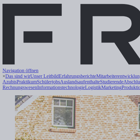
Navigation öffnen
×
Das sind wir
Unser Leitbild
Erfahrungsberichte
Mitarbeiterentwicklu
Azubis
Praktikum
Schülerjobs
Auslandsaufenthalte
Studierende
Abschlu
Rechnungswesen
Informations
technologie
Logistik
Marketing
Produkti