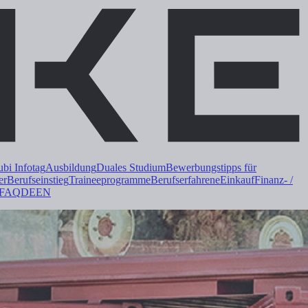
i Infotag
Ausbildung
Duales
Studium
Bewerbungstipps für
er
Berufseinstieg
Trainee
programme
Berufserfahrene
Einkauf
Finanz- /
FAQ
DE
EN