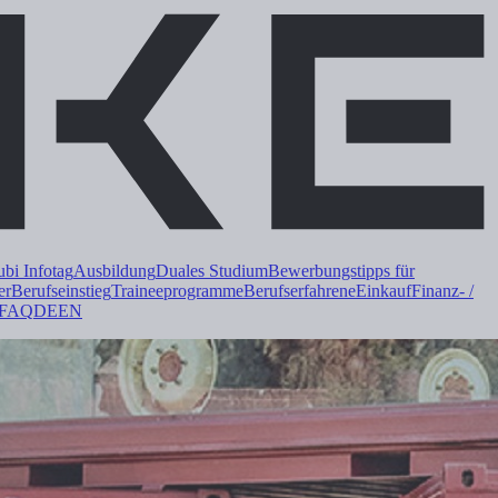
i Infotag
Ausbildung
Duales
Studium
Bewerbungstipps für
er
Berufseinstieg
Trainee
programme
Berufserfahrene
Einkauf
Finanz- /
FAQ
DE
EN