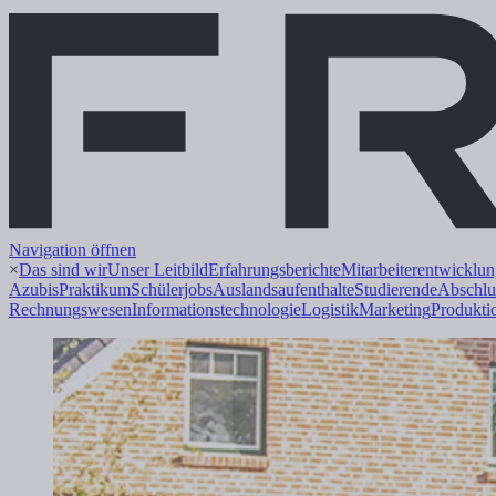
Navigation öffnen
×
Das sind wir
Unser Leitbild
Erfahrungsberichte
Mitarbeiterentwicklu
Azubis
Praktikum
Schülerjobs
Auslandsaufenthalte
Studierende
Abschlu
Rechnungswesen
Informations
technologie
Logistik
Marketing
Produkti