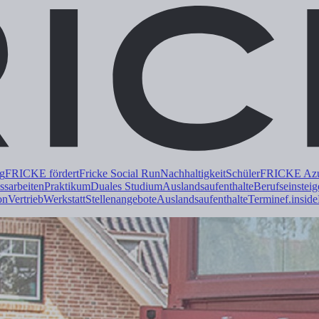
ng
FRICKE fördert
Fricke Social Run
Nachhaltigkeit
Schüler
FRICKE Azub
ss
arbeiten
Praktikum
Duales
Studium
Auslandsaufenthalte
Berufseinsteig
on
Vertrieb
Werkstatt
Stellenangebote
Auslandsaufenthalte
Termine
f.inside