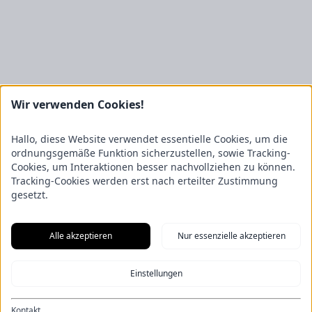
Kontakt
Wir verwenden Cookies!
FRICKE Group SE & Co. KG
Zum Kreuzkamp 7
Hallo, diese Website verwendet essentielle Cookies, um die
27404 Heeslingen
ordnungsgemäße Funktion sicherzustellen, sowie Tracking-
Cookies, um Interaktionen besser nachvollziehen zu können.
Unternehmensbereiche
Tracking-Cookies werden erst nach erteilter Zustimmung
Fricke Holding
Fricke Landmaschinen
Fricke
gesetzt.
Nutzfahrzeuge
Gartenland
Saphir Maschinenbau
GRANIT
PARTS
Hofmeister & Meincke
TREX.PARTS
Übersicht
Alle akzeptieren
Nur essenzielle akzeptieren
Impressum
Datenschutzerklärung
Kontakt
Aus unserem Blog
F.Explore – Programmieren für Nicht-Programmierer
Zukunft
Einstellungen
gesichert: Unsere Nachwuchstalente starten durch
Energie-Scout-
Projekt 2025/2026
Wenn alle Rädchen ineinandergreifen – Eine
Eröffnung der besonderen Art
Ein Kapitel endet, ein neues beginnt:
Kontakt