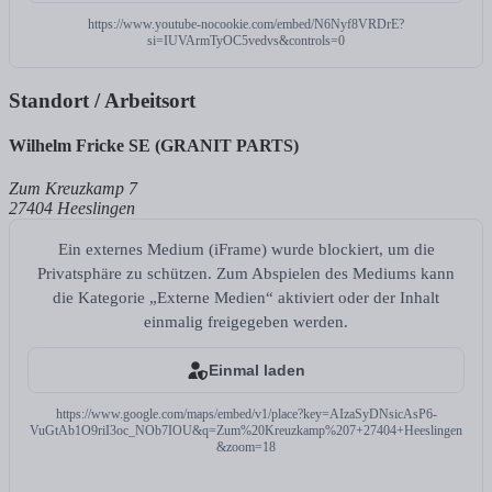
https://www.youtube-nocookie.com/embed/N6Nyf8VRDrE?
si=IUVArmTyOC5vedvs&controls=0
Standort / Arbeitsort
Wilhelm Fricke SE (GRANIT PARTS)
Zum Kreuzkamp 7
27404 Heeslingen
Ein externes Medium (iFrame) wurde blockiert, um die
Privatsphäre zu schützen. Zum Abspielen des Mediums kann
die Kategorie „Externe Medien“ aktiviert oder der Inhalt
einmalig freigegeben werden.
Einmal laden
https://www.google.com/maps/embed/v1/place?key=AIzaSyDNsicAsP6-
VuGtAb1O9riI3oc_NOb7IOU&q=Zum%20Kreuzkamp%207+27404+Heeslingen
&zoom=18