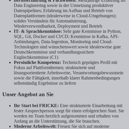
Berufserfahrung & Fachwissen:
Mehrjährige Erfahrung im
Data Engineering sowie in der Umsetzung produktiver
Datenpipelines; Erfahrung im Aufbau und Betrieb von
Datenplattformen (idealerweise in Cloud-Umgebungen);
solides Verständnis für Automatisierung,
Wiederverwendbarkeit, Deployment und Betrieb
IT- & Sprachkenntnisse:
Sehr gute Kenntnisse in Python,
SQL, Git, Docker und CI/CD; Kenntnisse in Kafka, API-
Anbindungen, Data-Ingestion, Monitoring und Cloud-
Technologien sind wünschenswert sowie idealerweise gute
Deutschkenntnisse und verhandlungssichere
Englischkenntnisse (C1)
Persönliche Kompetenz:
Technisch geprägtes Profil mit
Fokus auf Plattformthemen; strukturierte und
lösungsorientierte Arbeitsweise, Verantwortungsbewusstsein
sowie die Fähigkeit, innerhalb klarer Rahmenbedingungen
selbstständig Ergebnisse zu liefern
Unser Angebot an Sie
Ihr Start bei FRICKE:
Eine strukturierte Einarbeitung mit
fester Ansprechperson sorgt für einen erfolgreichen Start. Sie
werden im Team herzlich aufgenommen und erhalten von
Anfang an die Unterstützung, die Sie brauchen.
Moderne Arbeitswelt:
Freuen Sie sich auf moderne