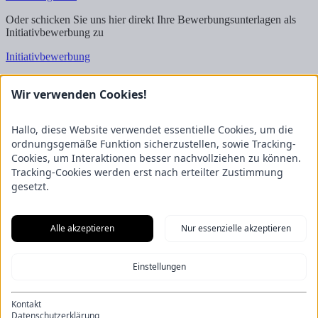
Oder schicken Sie uns hier direkt Ihre Bewerbungsunterlagen als
Initiativbewerbung zu
Initiativbewerbung
Wir freuen uns auf Ihre Bewerbung!
Wir verwenden Cookies!
Kontakt
FRICKE Group SE & Co. KG
Hallo, diese Website verwendet essentielle Cookies, um die
Zum Kreuzkamp 7
ordnungsgemäße Funktion sicherzustellen, sowie Tracking-
27404 Heeslingen
Cookies, um Interaktionen besser nachvollziehen zu können.
Tracking-Cookies werden erst nach erteilter Zustimmung
Unternehmensbereiche
gesetzt.
Fricke Holding
Fricke Landmaschinen
Fricke
Nutzfahrzeuge
Gartenland
Saphir Maschinenbau
GRANIT
PARTS
Hofmeister & Meincke
TREX.PARTS
Alle akzeptieren
Nur essenzielle akzeptieren
Übersicht
Impressum
Datenschutzerklärung
Kontakt
Aus unserem Blog
Einstellungen
F.Explore – Programmieren für Nicht-Programmierer
Zukunft
gesichert: Unsere Nachwuchstalente starten durch
Energie-Scout-
Projekt 2025/2026
Wenn alle Rädchen ineinandergreifen – Eine
Kontakt
Eröffnung der besonderen Art
Ein Kapitel endet, ein neues beginnt:
Datenschutzerklärung