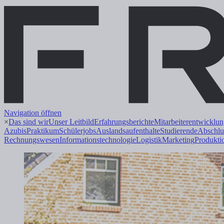
Navigation öffnen
×
Das sind wir
Unser Leitbild
Erfahrungsberichte
Mitarbeiterentwicklu
Azubis
Praktikum
Schülerjobs
Auslandsaufenthalte
Studierende
Abschlu
Rechnungswesen
Informations
technologie
Logistik
Marketing
Produkti