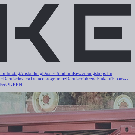
i Infotag
Ausbildung
Duales
Studium
Bewerbungstipps für
er
Berufseinstieg
Trainee
programme
Berufserfahrene
Einkauf
Finanz- /
FAQ
DE
EN