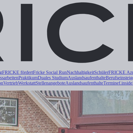
ng
FRICKE fördert
Fricke Social Run
Nachhaltigkeit
Schüler
FRICKE Azub
ss
arbeiten
Praktikum
Duales
Studium
Auslandsaufenthalte
Berufseinsteig
on
Vertrieb
Werkstatt
Stellenangebote
Auslandsaufenthalte
Termine
f.inside