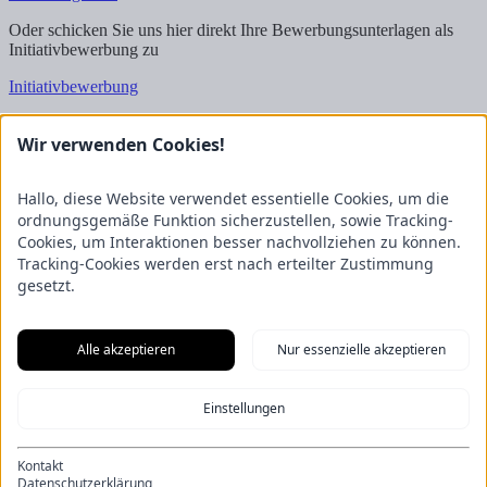
Oder schicken Sie uns hier direkt Ihre Bewerbungsunterlagen als
Initiativbewerbung zu
Initiativbewerbung
Wir freuen uns auf Ihre Bewerbung!
Wir verwenden Cookies!
Kontakt
FRICKE Group SE & Co. KG
Hallo, diese Website verwendet essentielle Cookies, um die
Zum Kreuzkamp 7
ordnungsgemäße Funktion sicherzustellen, sowie Tracking-
27404 Heeslingen
Cookies, um Interaktionen besser nachvollziehen zu können.
Tracking-Cookies werden erst nach erteilter Zustimmung
Unternehmensbereiche
gesetzt.
Fricke Holding
Fricke Landmaschinen
Fricke
Nutzfahrzeuge
Gartenland
Saphir Maschinenbau
GRANIT
PARTS
Hofmeister & Meincke
TREX.PARTS
Alle akzeptieren
Nur essenzielle akzeptieren
Übersicht
Impressum
Datenschutzerklärung
Kontakt
Aus unserem Blog
Einstellungen
F.Explore – Programmieren für Nicht-Programmierer
Zukunft
gesichert: Unsere Nachwuchstalente starten durch
Energie-Scout-
Projekt 2025/2026
Wenn alle Rädchen ineinandergreifen – Eine
Kontakt
Eröffnung der besonderen Art
Ein Kapitel endet, ein neues beginnt:
Datenschutzerklärung