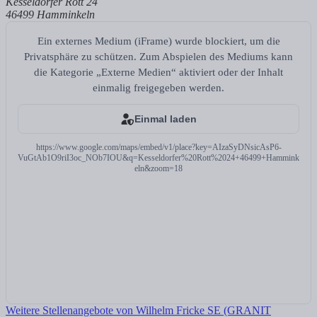
Kesseldorfer Rott 24
46499 Hamminkeln
Ein externes Medium (iFrame) wurde blockiert, um die
Privatsphäre zu schützen. Zum Abspielen des Mediums kann
die Kategorie „Externe Medien“ aktiviert oder der Inhalt
einmalig freigegeben werden.
Einmal laden
https://www.google.com/maps/embed/v1/place?key=AIzaSyDNsicAsP6-
VuGtAb1O9riI3oc_NOb7IOU&q=Kesseldorfer%20Rott%2024+46499+Hammink
eln&zoom=18
Weitere Stellenangebote von Wilhelm Fricke SE (GRANIT