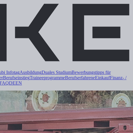
i Infotag
Ausbildung
Duales
Studium
Bewerbungstipps für
er
Berufseinstieg
Trainee
programme
Berufserfahrene
Einkauf
Finanz- /
FAQ
DE
EN