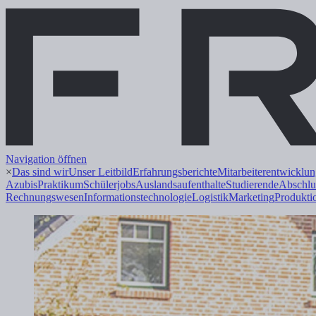
Navigation öffnen
×
Das sind wir
Unser Leitbild
Erfahrungsberichte
Mitarbeiterentwicklu
Azubis
Praktikum
Schülerjobs
Auslandsaufenthalte
Studierende
Abschlu
Rechnungswesen
Informations
technologie
Logistik
Marketing
Produkti