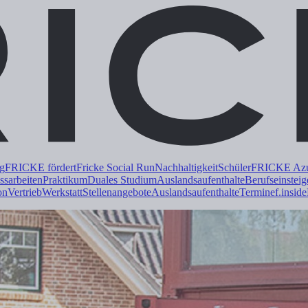
ng
FRICKE fördert
Fricke Social Run
Nachhaltigkeit
Schüler
FRICKE Azub
ss
arbeiten
Praktikum
Duales
Studium
Auslandsaufenthalte
Berufseinsteig
on
Vertrieb
Werkstatt
Stellenangebote
Auslandsaufenthalte
Termine
f.inside