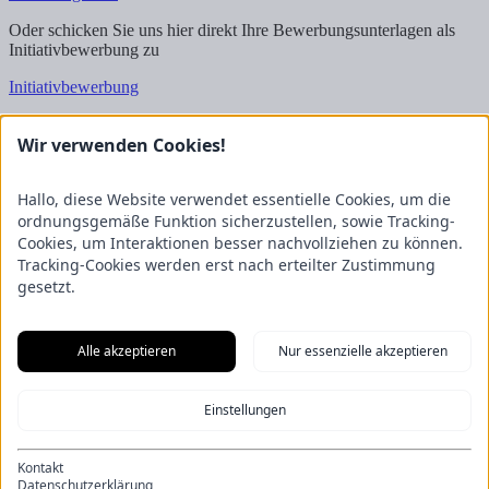
Oder schicken Sie uns hier direkt Ihre Bewerbungsunterlagen als
Initiativbewerbung zu
Initiativbewerbung
Wir freuen uns auf Ihre Bewerbung!
Wir verwenden Cookies!
Kontakt
FRICKE Group SE & Co. KG
Hallo, diese Website verwendet essentielle Cookies, um die
Zum Kreuzkamp 7
ordnungsgemäße Funktion sicherzustellen, sowie Tracking-
27404 Heeslingen
Cookies, um Interaktionen besser nachvollziehen zu können.
Tracking-Cookies werden erst nach erteilter Zustimmung
Unternehmensbereiche
gesetzt.
Fricke Holding
Fricke Landmaschinen
Fricke
Nutzfahrzeuge
Gartenland
Saphir Maschinenbau
GRANIT
PARTS
Hofmeister & Meincke
TREX.PARTS
Alle akzeptieren
Nur essenzielle akzeptieren
Übersicht
Impressum
Datenschutzerklärung
Kontakt
Aus unserem Blog
Einstellungen
F.Explore – Programmieren für Nicht-Programmierer
Zukunft
gesichert: Unsere Nachwuchstalente starten durch
Energie-Scout-
Projekt 2025/2026
Wenn alle Rädchen ineinandergreifen – Eine
Kontakt
Eröffnung der besonderen Art
Ein Kapitel endet, ein neues beginnt:
Datenschutzerklärung