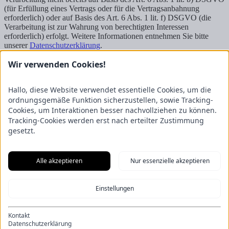
(für Erfüllung eines Vertrags oder für die Vertragsanbahnung
erforderlich) oder auf Basis des Art. 6 Abs. 1 lit. f) DSGVO (die
Verarbeitung ist zur Wahrung von berechtigten Interessen
erforderlich) erfolgt. Weitere Informationen entnehmen Sie bitte
unserer
Datenschutzerklärung
.
Wir verwenden Cookies!
Senden
Kontakt
Hallo, diese Website verwendet essentielle Cookies, um die
FRICKE Group SE & Co. KG
Zum Kreuzkamp 7
ordnungsgemäße Funktion sicherzustellen, sowie Tracking-
27404 Heeslingen
Cookies, um Interaktionen besser nachvollziehen zu können.
Tracking-Cookies werden erst nach erteilter Zustimmung
Unternehmensbereiche
gesetzt.
Fricke Holding
Fricke Landmaschinen
Fricke
Nutzfahrzeuge
Gartenland
Saphir Maschinenbau
GRANIT
PARTS
Hofmeister & Meincke
TREX.PARTS
Alle akzeptieren
Nur essenzielle akzeptieren
Übersicht
Impressum
Datenschutzerklärung
Kontakt
Aus unserem Blog
Einstellungen
F.Explore – Programmieren für Nicht-Programmierer
Zukunft
gesichert: Unsere Nachwuchstalente starten durch
Energie-Scout-
Projekt 2025/2026
Wenn alle Rädchen ineinandergreifen – Eine
Kontakt
Eröffnung der besonderen Art
Ein Kapitel endet, ein neues beginnt:
Datenschutzerklärung
Die Bachelor-Graduierten 2026