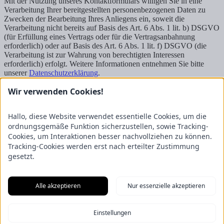
Mit der Nutzung unseres Kontaktformulars willigen Sie in eine
Verarbeitung Ihrer bereitgestellten personenbezogenen Daten zu
Zwecken der Bearbeitung Ihres Anliegens ein, soweit die
Verarbeitung nicht bereits auf Basis des Art. 6 Abs. 1 lit. b) DSGVO
(für Erfüllung eines Vertrags oder für die Vertragsanbahnung
erforderlich) oder auf Basis des Art. 6 Abs. 1 lit. f) DSGVO (die
Verarbeitung ist zur Wahrung von berechtigten Interessen
erforderlich) erfolgt. Weitere Informationen entnehmen Sie bitte
unserer
Datenschutzerklärung
.
Wir verwenden Cookies!
Senden
Kontakt
Hallo, diese Website verwendet essentielle Cookies, um die
FRICKE Group SE & Co. KG
Zum Kreuzkamp 7
ordnungsgemäße Funktion sicherzustellen, sowie Tracking-
27404 Heeslingen
Cookies, um Interaktionen besser nachvollziehen zu können.
Tracking-Cookies werden erst nach erteilter Zustimmung
Unternehmensbereiche
gesetzt.
Fricke Holding
Fricke Landmaschinen
Fricke
Nutzfahrzeuge
Gartenland
Saphir Maschinenbau
GRANIT
PARTS
Hofmeister & Meincke
TREX.PARTS
Alle akzeptieren
Nur essenzielle akzeptieren
Übersicht
Impressum
Datenschutzerklärung
Kontakt
Aus unserem Blog
Einstellungen
F.Explore – Programmieren für Nicht-Programmierer
Zukunft
gesichert: Unsere Nachwuchstalente starten durch
Energie-Scout-