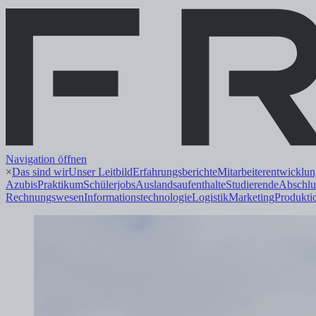
Navigation öffnen
×
Das sind wir
Unser Leitbild
Erfahrungsberichte
Mitarbeiterentwicklu
Azubis
Praktikum
Schülerjobs
Auslandsaufenthalte
Studierende
Abschlu
Rechnungswesen
Informations
technologie
Logistik
Marketing
Produkti