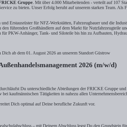
FRICKE Gruppe
. Mit über 4.000 Mitarbeitenden - verteilt auf 107 
Service zu bieten. Unser Erfolg beruht auf unserem starken Team. Als
 und Erstausrüster für NFZ-Werkstätten, Fahrzeugbauer und die Indust
u den führenden Großhändlern auf dem Markt für Nutzfahrzeugteile u
für PKW-Anhänger, Tank- und Siloteile bis hin zu Aufbauten, Hydrau
hen Dich ab dem 01. August 2026 an unserem Standort Güstrow
Außenhandelsmanagement 2026 (m/w/d)
rchläufst Du unterschiedliche Abteilungen der FRICKE Gruppe und ler
v bei kaufmännischen Tätigkeiten in nahezu allen Unternehmensbereich
eitet Dich optimal auf Deine berufliche Zukunft vor.
 Realschulabschluss – mit Deinem Abschluss legst Du den Grundstein fü