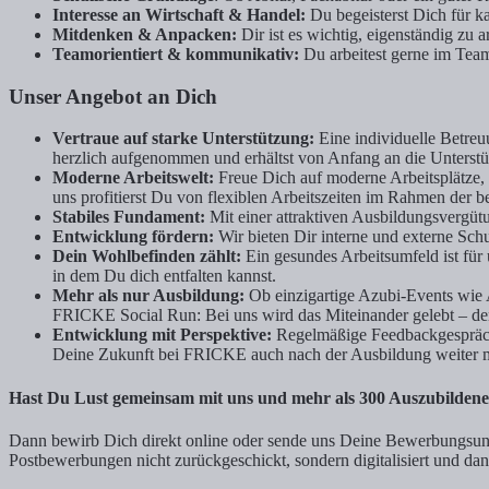
Interesse an Wirtschaft & Handel:
Du begeisterst Dich für 
Mitdenken & Anpacken:
Dir ist es wichtig, eigenständig zu
Teamorientiert & kommunikativ:
Du arbeitest gerne im Team,
Unser Angebot an Dich
Vertraue auf starke Unterstützung:
Eine individuelle Betreu
herzlich aufgenommen und erhältst von Anfang an die Unterstü
Moderne Arbeitswelt:
Freue Dich auf moderne Arbeitsplätze, 
uns profitierst Du von flexiblen Arbeitszeiten im Rahmen der b
Stabiles Fundament:
Mit einer attraktiven Ausbildungsvergüt
Entwicklung fördern:
Wir bieten Dir interne und externe Sch
Dein Wohlbefinden zählt:
Ein gesundes Arbeitsumfeld ist für 
in dem Du dich entfalten kannst.
Mehr als nur Ausbildung:
Ob einzigartige Azubi-Events wie
FRICKE Social Run: Bei uns wird das Miteinander gelebt – de
Entwicklung mit Perspektive:
Regelmäßige Feedbackgespräche 
Deine Zukunft bei FRICKE auch nach der Ausbildung weiter mit
Hast Du Lust gemeinsam mit uns und mehr als 300 Auszubilde
Dann bewirb Dich direkt online oder sende uns Deine Bewerbungsunt
Postbewerbungen nicht zurückgeschickt, sondern digitalisiert und da