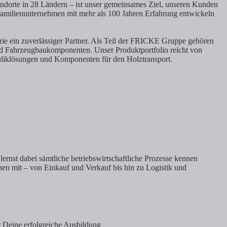
Standorte in 28 Ländern – ist unser gemeinsames Ziel, unseren Kunden
 Familienunternehmen mit mehr als 100 Jahren Erfahrung entwickeln
rie ein zuverlässiger Partner. Als Teil der FRICKE Gruppe gehören
nd Fahrzeugbaukomponenten. Unser Produktportfolio reicht von
liklösungen und Komponenten für den Holztransport.
nst dabei sämtliche betriebswirtschaftliche Prozesse kennen
en mit – von Einkauf und Verkauf bis hin zu Logistik und
r Deine erfolgreiche Ausbildung