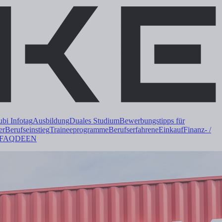
i Infotag
Ausbildung
Duales
Studium
Bewerbungstipps für
er
Berufseinstieg
Trainee
programme
Berufserfahrene
Einkauf
Finanz- /
FAQ
DE
EN