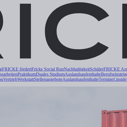
ng
FRICKE fördert
Fricke Social Run
Nachhaltigkeit
Schüler
FRICKE Azub
ss
arbeiten
Praktikum
Duales
Studium
Auslandsaufenthalte
Berufseinsteig
on
Vertrieb
Werkstatt
Stellenangebote
Auslandsaufenthalte
Termine
f.inside