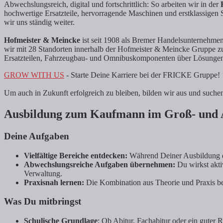
Abwechslungsreich, digital und fortschrittlich: So arbeiten wir in der
hochwertige Ersatzteile, hervorragende Maschinen und erstklassigen 
wir uns ständig weiter.
Hofmeister & Meincke
ist seit 1908 als Bremer Handelsunternehmen
wir mit 28 Standorten innerhalb der Hofmeister & Meincke Gruppe z
Ersatzteilen, Fahrzeugbau- und Omnibuskomponenten über Lösungen 
GROW WITH US
- Starte Deine Karriere bei der FRICKE Gruppe!
Um auch in Zukunft erfolgreich zu bleiben, bilden wir aus und suc
Ausbildung zum Kaufmann im Groß- und 
Deine Aufgaben
Vielfältige Bereiche entdecken:
Während Deiner Ausbildung du
Abwechslungsreiche Aufgaben übernehmen:
Du wirkst akti
Verwaltung.
Praxisnah lernen:
Die Kombination aus Theorie und Praxis ber
Was Du mitbringst
Schulische Grundlage
: Ob Abitur, Fachabitur oder ein guter