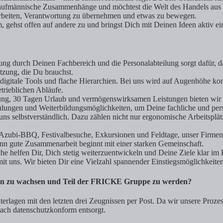
kaufmännische Zusammenhänge und möchtest die Welt des Handels aus e
 arbeiten, Verantwortung zu übernehmen und etwas zu bewegen.
 gehst offen auf andere zu und bringst Dich mit Deinen Ideen aktiv ei
ung durch Deinen Fachbereich und die Personalabteilung sorgt dafür, 
tzung, die Du brauchst.
digitale Tools und flache Hierarchien. Bei uns wird auf Augenhöhe ko
etrieblichen Abläufe.
ung,
30 Tagen Urlaub und vermögenswirksamen Leistungen bieten wir D
ulungen und Weiterbildungsmöglichkeiten, um Deine fachliche und per
uns selbstverständlich. Dazu zählen nicht nur ergonomische Arbeitsplätz
 Azubi-BBQ, Festivalbesuche, Exkursionen und Feldtage, unser Firme
nn gute Zusammenarbeit beginnt mit einer starken Gemeinschaft.
helfen Dir, Dich stetig weiterzuentwickeln und Deine Ziele klar im 
 uns. Wir bieten Dir eine Vielzahl spannender Einstiegsmöglichkeiten
nen zu wachsen und Teil der FRICKE Gruppe zu werden?
erlagen mit den letzten drei Zeugnissen per Post. Da wir unsere Proz
nach datenschutzkonform entsorgt.