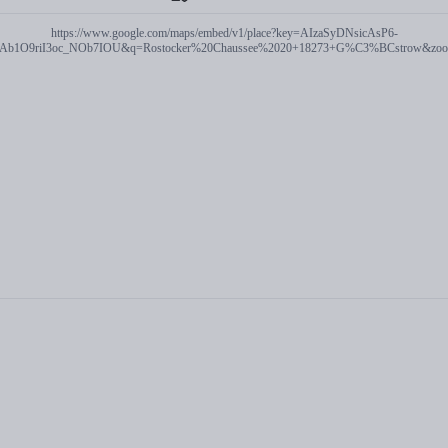
https://www.google.com/maps/embed/v1/place?key=AIzaSyDNsicAsP6-
Ab1O9riI3oc_NOb7IOU&q=Rostocker%20Chaussee%2020+18273+G%C3%BCstrow&zo