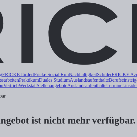
ng
FRICKE fördert
Fricke Social Run
Nachhaltigkeit
Schüler
FRICKE Azub
ss
arbeiten
Praktikum
Duales
Studium
Auslandsaufenthalte
Berufseinsteig
on
Vertrieb
Werkstatt
Stellenangebote
Auslandsaufenthalte
Termine
f.inside
nangebot ist nicht mehr verfügbar.