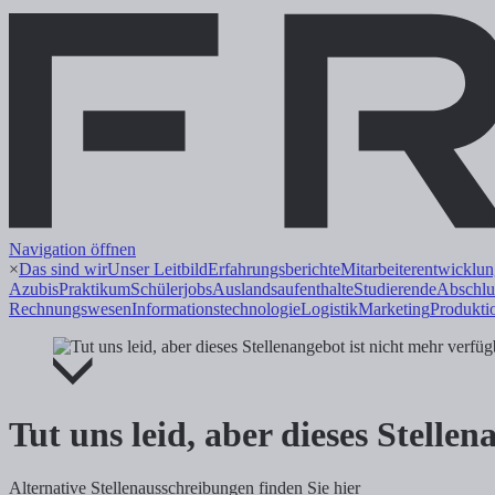
Navigation öffnen
×
Das sind wir
Unser Leitbild
Erfahrungsberichte
Mitarbeiterentwicklu
Azubis
Praktikum
Schülerjobs
Auslandsaufenthalte
Studierende
Abschlu
Rechnungswesen
Informations
technologie
Logistik
Marketing
Produkti
Tut uns leid, aber dieses Stelle
Alternative Stellenausschreibungen finden Sie hier