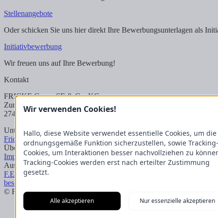
Stellenangebote
Oder schicken Sie uns hier direkt Ihre Bewerbungsunterlagen als Ini
Initiativbewerbung
Wir freuen uns auf Ihre Bewerbung!
Kontakt
FRICKE Group SE & Co. KG
Zum Kreuzkamp 7
Wir verwenden Cookies!
27404 Heeslingen
Unternehmensbereiche
Hallo, diese Website verwendet essentielle Cookies, um die
Fricke Holding
Fricke Landmaschinen
Fricke Nutzfahrzeuge
Gartenlan
ordnungsgemäße Funktion sicherzustellen, sowie Tracking
Übersicht
Cookies, um Interaktionen besser nachvollziehen zu könne
Impressum
Datenschutzerklärung
Kontakt
Tracking-Cookies werden erst nach erteilter Zustimmung
Aus unserem Blog
gesetzt.
F.Explore – Programmieren für Nicht-Programmierer
Zukunft gesiche
besonderen Art
Ein Kapitel endet, ein neues beginnt: Die Bachelor-G
© FRICKE Group SE & Co. KG
Impressum
Datenschutzerklärung
Alle akzeptieren
Nur essenzielle akzeptieren