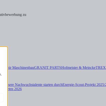
tiativbewerbung zu
d
Saphir Maschinenbau
GRANIT PARTS
Hofmeister & Meincke
TREX
-
n.
rt: Unsere Nachwuchstalente starten durch
Energie-Scout-Projekt 2025
raduierten 2026