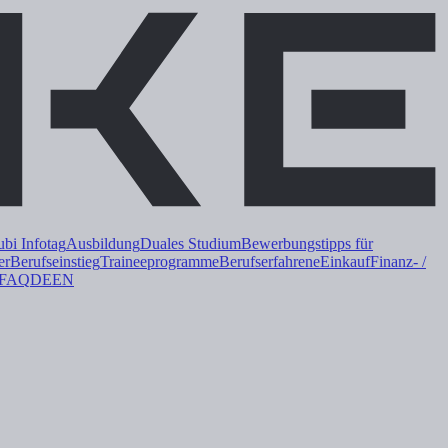
i Infotag
Ausbildung
Duales
Studium
Bewerbungstipps für
er
Berufseinstieg
Trainee
programme
Berufserfahrene
Einkauf
Finanz- /
FAQ
DE
EN