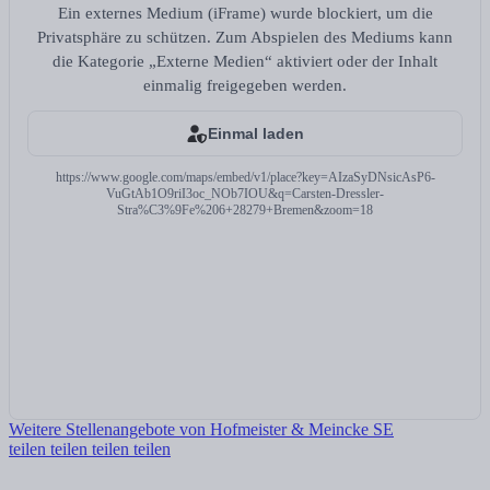
Ein externes Medium (iFrame) wurde blockiert, um die
Privatsphäre zu schützen. Zum Abspielen des Mediums kann
die Kategorie „Externe Medien“ aktiviert oder der Inhalt
einmalig freigegeben werden.
Einmal laden
https://www.google.com/maps/embed/v1/place?key=AIzaSyDNsicAsP6-
VuGtAb1O9riI3oc_NOb7IOU&q=Carsten-Dressler-
Stra%C3%9Fe%206+28279+Bremen&zoom=18
Weitere Stellenangebote von Hofmeister & Meincke SE
teilen
teilen
teilen
teilen