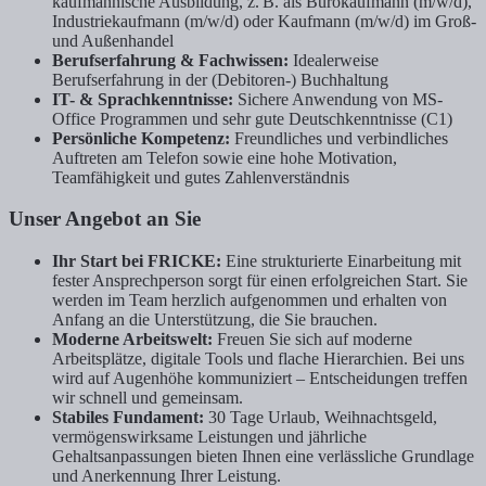
kaufmännische Ausbildung, z. B. als Bürokaufmann (m/w/d),
Industriekaufmann (m/w/d) oder Kaufmann (m/w/d) im Groß-
und Außenhandel
Berufserfahrung & Fachwissen:
Idealerweise
Berufserfahrung in der (Debitoren-) Buchhaltung
IT- & Sprachkenntnisse:
Sichere Anwendung von MS-
Office Programmen und sehr gute Deutschkenntnisse (C1)
Persönliche Kompetenz:
Freundliches und verbindliches
Auftreten am Telefon sowie eine hohe Motivation,
Teamfähigkeit und gutes Zahlenverständnis
Unser Angebot an Sie
Ihr Start bei FRICKE:
Eine strukturierte Einarbeitung mit
fester Ansprechperson sorgt für einen erfolgreichen Start. Sie
werden im Team herzlich aufgenommen und erhalten von
Anfang an die Unterstützung, die Sie brauchen.
Moderne Arbeitswelt:
Freuen Sie sich auf moderne
Arbeitsplätze, digitale Tools und flache Hierarchien. Bei uns
wird auf Augenhöhe kommuniziert – Entscheidungen treffen
wir schnell und gemeinsam.
Stabiles Fundament:
30 Tage Urlaub, Weihnachtsgeld,
vermögenswirksame Leistungen und jährliche
Gehaltsanpassungen bieten Ihnen eine verlässliche Grundlage
und Anerkennung Ihrer Leistung.