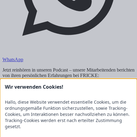
WhatsApp
Jetzt reinhören in unseren Podcast – unsere Mitarbeitenden berichten
von ihren persönlichen Erfahrungen bei FRICKE:
Wir verwenden Cookies!
Kontakt
Hallo, diese Website verwendet essentielle Cookies, um die
FRICKE Group SE & Co. KG
Zum Kreuzkamp 7
ordnungsgemäße Funktion sicherzustellen, sowie Tracking-
27404 Heeslingen
Cookies, um Interaktionen besser nachvollziehen zu können.
Tracking-Cookies werden erst nach erteilter Zustimmung
Unternehmensbereiche
gesetzt.
Fricke Holding
Fricke Landmaschinen
Fricke
Nutzfahrzeuge
Gartenland
Saphir Maschinenbau
GRANIT