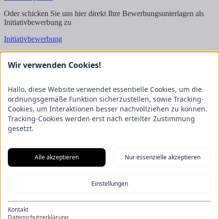
Oder schicken Sie uns hier direkt Ihre Bewerbungsunterlagen als
Initiativbewerbung zu
Initiativbewerbung
Wir freuen uns auf Ihre Bewerbung!
Wir verwenden Cookies!
Kontakt
FRICKE Group SE & Co. KG
Hallo, diese Website verwendet essentielle Cookies, um die
Zum Kreuzkamp 7
ordnungsgemäße Funktion sicherzustellen, sowie Tracking-
27404 Heeslingen
Cookies, um Interaktionen besser nachvollziehen zu können.
Tracking-Cookies werden erst nach erteilter Zustimmung
Unternehmensbereiche
gesetzt.
Fricke Holding
Fricke Landmaschinen
Fricke
Nutzfahrzeuge
Gartenland
Saphir Maschinenbau
GRANIT
PARTS
Hofmeister & Meincke
TREX.PARTS
Alle akzeptieren
Nur essenzielle akzeptieren
Übersicht
Impressum
Datenschutzerklärung
Kontakt
Aus unserem Blog
Einstellungen
F.Explore – Programmieren für Nicht-Programmierer
Zukunft
gesichert: Unsere Nachwuchstalente starten durch
Energie-Scout-
Projekt 2025/2026
Wenn alle Rädchen ineinandergreifen – Eine
Kontakt
Eröffnung der besonderen Art
Ein Kapitel endet, ein neues beginnt:
Datenschutzerklärung