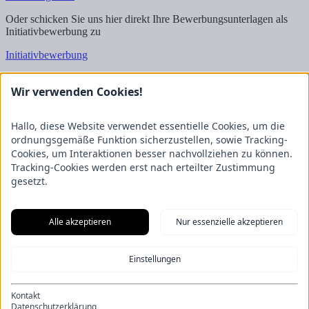
Oder schicken Sie uns hier direkt Ihre Bewerbungsunterlagen als
Initiativbewerbung zu
Initiativbewerbung
Wir freuen uns auf Ihre Bewerbung!
Wir verwenden Cookies!
Kontakt
FRICKE Group SE & Co. KG
Hallo, diese Website verwendet essentielle Cookies, um die
Zum Kreuzkamp 7
ordnungsgemäße Funktion sicherzustellen, sowie Tracking-
27404 Heeslingen
Cookies, um Interaktionen besser nachvollziehen zu können.
Tracking-Cookies werden erst nach erteilter Zustimmung
Unternehmensbereiche
gesetzt.
Fricke Holding
Fricke Landmaschinen
Fricke
Nutzfahrzeuge
Gartenland
Saphir Maschinenbau
GRANIT
PARTS
Hofmeister & Meincke
TREX.PARTS
Alle akzeptieren
Nur essenzielle akzeptieren
Übersicht
Impressum
Datenschutzerklärung
Kontakt
Aus unserem Blog
Einstellungen
F.Explore – Programmieren für Nicht-Programmierer
Zukunft
gesichert: Unsere Nachwuchstalente starten durch
Energie-Scout-
Projekt 2025/2026
Wenn alle Rädchen ineinandergreifen – Eine
Kontakt
Eröffnung der besonderen Art
Ein Kapitel endet, ein neues beginnt:
Datenschutzerklärung