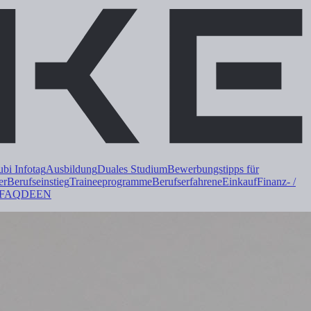
i Infotag
Ausbildung
Duales
Studium
Bewerbungstipps für
er
Berufseinstieg
Trainee
programme
Berufserfahrene
Einkauf
Finanz- /
FAQ
DE
EN