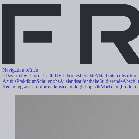
Navigation öffnen
×
Das sind wir
Unser Leitbild
Erfahrungsberichte
Mitarbeiterentwicklu
Azubis
Praktikum
Schülerjobs
Auslandsaufenthalte
Studierende
Abschlu
Rechnungswesen
Informations
technologie
Logistik
Marketing
Produkti