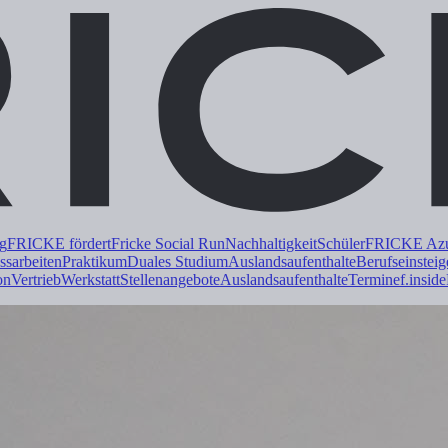
ng
FRICKE fördert
Fricke Social Run
Nachhaltigkeit
Schüler
FRICKE Azub
ss
arbeiten
Praktikum
Duales
Studium
Auslandsaufenthalte
Berufseinsteig
on
Vertrieb
Werkstatt
Stellenangebote
Auslandsaufenthalte
Termine
f.inside