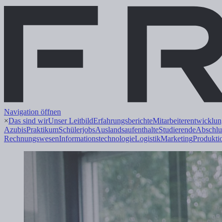
Navigation öffnen
×
Das sind wir
Unser Leitbild
Erfahrungsberichte
Mitarbeiterentwicklu
Azubis
Praktikum
Schülerjobs
Auslandsaufenthalte
Studierende
Abschlu
Rechnungswesen
Informations
technologie
Logistik
Marketing
Produkti