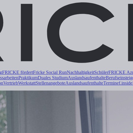
ng
FRICKE fördert
Fricke Social Run
Nachhaltigkeit
Schüler
FRICKE Azub
ss
arbeiten
Praktikum
Duales
Studium
Auslandsaufenthalte
Berufseinsteig
on
Vertrieb
Werkstatt
Stellenangebote
Auslandsaufenthalte
Termine
f.inside