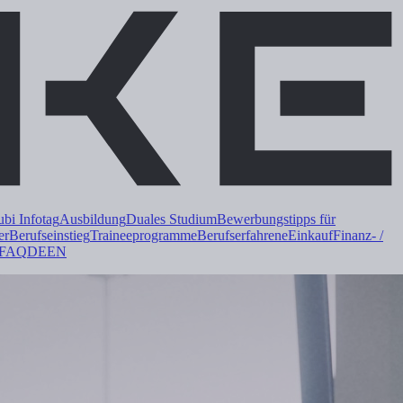
i Infotag
Ausbildung
Duales
Studium
Bewerbungstipps für
er
Berufseinstieg
Trainee
programme
Berufserfahrene
Einkauf
Finanz- /
FAQ
DE
EN