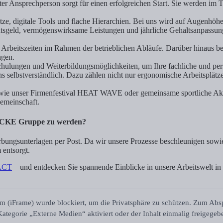
ester Ansprechperson sorgt für einen erfolgreichen Start. Sie werden 
tze, digitale Tools und flache Hierarchien. Bei uns wird auf Augenhö
sgeld, vermögenswirksame Leistungen und jährliche Gehaltsanpassung
n Arbeitszeiten im Rahmen der betrieblichen Abläufe. Darüber hinaus b
ngen.
chulungen und Weiterbildungsmöglichkeiten, um Ihre fachliche und pers
ns selbstverständlich. Dazu zählen nicht nur ergonomische Arbeitsplätz
s wie unser Firmenfestival HEAT WAVE oder gemeinsame sportliche Ak
Gemeinschaft.
RICKE Gruppe zu werden?
erbungsunterlagen per Post. Da wir unsere Prozesse beschleunigen so
 entsorgt.
ACT
– und entdecken Sie spannende Einblicke in unsere Arbeitswelt i
m (iFrame) wurde blockiert, um die Privatsphäre zu schützen. Zum Ab
ategorie „Externe Medien“ aktiviert oder der Inhalt einmalig freigege