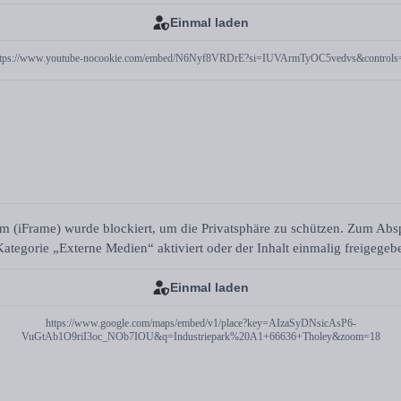
Einmal laden
ttps://www.youtube-nocookie.com/embed/N6Nyf8VRDrE?si=IUVArmTyOC5vedvs&controls
m (iFrame) wurde blockiert, um die Privatsphäre zu schützen. Zum Ab
ategorie „Externe Medien“ aktiviert oder der Inhalt einmalig freigege
Einmal laden
https://www.google.com/maps/embed/v1/place?key=AIzaSyDNsicAsP6-
VuGtAb1O9riI3oc_NOb7IOU&q=Industriepark%20A1+66636+Tholey&zoom=18