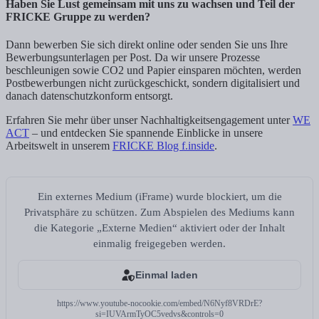
Haben Sie Lust gemeinsam mit uns zu wachsen und Teil der
FRICKE Gruppe zu werden?
Dann bewerben Sie sich direkt online oder senden Sie uns Ihre
Bewerbungsunterlagen per Post. Da wir unsere Prozesse
beschleunigen sowie CO2 und Papier einsparen möchten, werden
Postbewerbungen nicht zurückgeschickt, sondern digitalisiert und
danach datenschutzkonform entsorgt.
Erfahren Sie mehr über unser Nachhaltigkeitsengagement unter
WE
ACT
– und entdecken Sie spannende Einblicke in unsere
Arbeitswelt in unserem
FRICKE Blog f.inside
.
Ein externes Medium (iFrame) wurde blockiert, um die
Privatsphäre zu schützen. Zum Abspielen des Mediums kann
die Kategorie „Externe Medien“ aktiviert oder der Inhalt
einmalig freigegeben werden.
Einmal laden
https://www.youtube-nocookie.com/embed/N6Nyf8VRDrE?
si=IUVArmTyOC5vedvs&controls=0