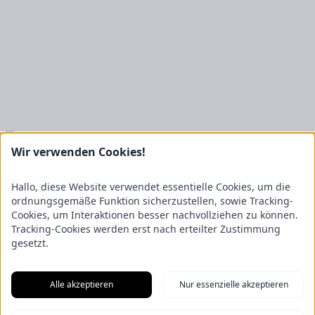
Kontakt
Wir verwenden Cookies!
FRICKE Group SE & Co. KG
Hallo, diese Website verwendet essentielle Cookies, um die
Zum Kreuzkamp 7
27404 Heeslingen
ordnungsgemäße Funktion sicherzustellen, sowie Tracking-
Cookies, um Interaktionen besser nachvollziehen zu können.
Unternehmensbereiche
Tracking-Cookies werden erst nach erteilter Zustimmung
Fricke Holding
Fricke Landmaschinen
Fricke
gesetzt.
Nutzfahrzeuge
Gartenland
Saphir Maschinenbau
GRANIT
PARTS
Hofmeister & Meincke
TREX.PARTS
Übersicht
Alle akzeptieren
Nur essenzielle akzeptieren
Impressum
Datenschutzerklärung
Kontakt
Aus unserem Blog
F.Explore – Programmieren für Nicht-Programmierer
Zukunft