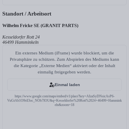
Standort / Arbeitsort
Wilhelm Fricke SE (GRANIT PARTS)
Kesseldorfer Rott 24
46499 Hamminkeln
Ein externes Medium (iFrame) wurde blockiert, um die
Privatsphäre zu schützen. Zum Abspielen des Mediums kann
die Kategorie „Externe Medien“ aktiviert oder der Inhalt
einmalig freigegeben werden.
Einmal laden
https://www.google.com/maps/embed/v1/place?key=AIzaSyDNsicAsP6-
VuGtAb1O9riI3oc_NOb7IOU&q=Kesseldorfer%20Rott%2024+46499+Hammink
eln&zoom=18