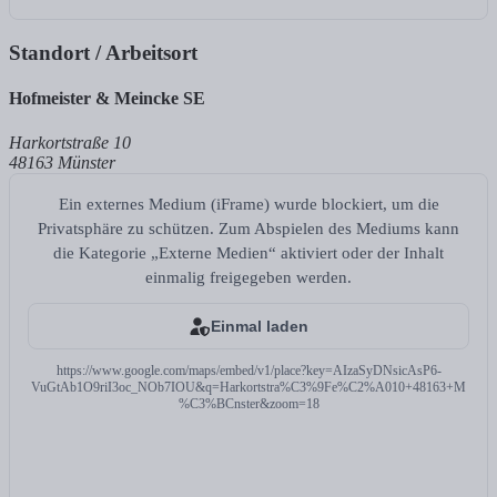
Standort / Arbeitsort
Hofmeister & Meincke SE
Harkortstraße 10
48163 Münster
Ein externes Medium (iFrame) wurde blockiert, um die
Privatsphäre zu schützen. Zum Abspielen des Mediums kann
die Kategorie „Externe Medien“ aktiviert oder der Inhalt
einmalig freigegeben werden.
Einmal laden
https://www.google.com/maps/embed/v1/place?key=AIzaSyDNsicAsP6-
VuGtAb1O9riI3oc_NOb7IOU&q=Harkortstra%C3%9Fe%C2%A010+48163+M
%C3%BCnster&zoom=18