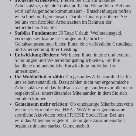
Moderne Arbeitswelt:
Freuen Sie sich auf moderne
Arbeitsplätze, digitale Tools und flache Hierarchien. Bei uns
wird auf Augenhöhe kommuniziert – Entscheidungen treffen
wir schnell und gemeinsam. Darüber hinaus profitieren Sie
bei uns von flexiblen Arbeitszeiten im Rahmen der
betrieblichen Abläufe.
Stabiles Fundament:
30 Tage Urlaub, Weihnachtsgeld,
vermögenswirksame Leistungen und jährliche
Gehaltsanpassungen bieten Ihnen eine verlässliche Grundlage
und Anerkennung Ihrer Leistung.
Entwicklung fördern:
Wir bieten Ihnen interne und externe
Schulungen und Weiterbildungsmöglichkeiten, um Ihre
fachliche und persönliche Entwicklung individuell zu
unterstützen.
Ihr Wohlbefinden zählt:
Ein gesundes Arbeitsumfeld ist für
uns selbstverständlich. Dazu zählen nicht nur ergonomische
Arbeitsplätze und das JobRad-Leasing, sondern vor allem ein
respektvolles, unterstützendes Miteinander, in dem Sie sich
entfalten können.
Gemeinsam mehr erleben:
Ob einzigartige Mitarbeiterevents
wie unser Firmenfestival HEAT WAVE oder gemeinsame
sportliche Aktivitäten beim FRICKE Social Run: Bei uns
wird das Miteinander gelebt – denn gute Zusammenarbeit
beginnt mit einer starken Gemeinschaft.