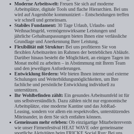
Moderne Arbeitswelt:
Freuen Sie sich auf moderne
Arbeitsplätze, digitale Tools und flache Hierarchien. Bei uns
wird auf Augenhöhe kommuniziert – Entscheidungen treffen
wir schnell und gemeinsam.
Stabiles Fundament:
30 Tage Urlaub, Urlaubs- und
Weihnachtsgeld, vermögenswirksame Leistungen und
jährliche Gehaltsanpassungen bieten Ihnen eine verlässliche
Grundlage und Anerkennung Ihrer Leistung.
Flexibilität mit Struktur:
Bei uns profitieren Sie von
flexiblen Arbeitszeiten im Rahmen der betrieblichen Abläufe.
Darüber hinaus besteht die Möglichkeit, an einigen Tagen im
Monat mobil zu arbeiten – in Abstimmung mit Ihrem Team
und den jeweiligen Anforderungen.
Entwicklung fördern:
Wir bieten Ihnen interne und externe
Schulungen und Weiterbildungsmöglichkeiten, um Ihre
fachliche und persönliche Entwicklung individuell zu
unterstützen.
Ihr Wohlbefinden zählt:
Ein gesundes Arbeitsumfeld ist für
uns selbstverständlich. Dazu zählen nicht nur ergonomische
Arbeitsplätze, eine moderne Kantine und das JobRad-
Leasing, sondern vor allem ein respektvolles, unterstützendes
Miteinander, in dem Sie sich entfalten können.
Gemeinsam mehr erleben:
Ob einzigartige Mitarbeiterevents
wie unser Firmenfestival HEAT WAVE oder gemeinsame
sportliche Aktivitäten beim FRICKE Social Run: Bei uns