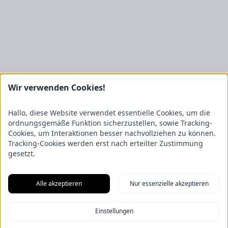
Kontakt
Wir verwenden Cookies!
FRICKE Group SE & Co. KG
Hallo, diese Website verwendet essentielle Cookies, um die
Zum Kreuzkamp 7
27404 Heeslingen
ordnungsgemäße Funktion sicherzustellen, sowie Tracking-
Cookies, um Interaktionen besser nachvollziehen zu können.
Unternehmensbereiche
Tracking-Cookies werden erst nach erteilter Zustimmung
Fricke Holding
Fricke Landmaschinen
Fricke
gesetzt.
Nutzfahrzeuge
Gartenland
Saphir Maschinenbau
GRANIT
PARTS
Hofmeister & Meincke
TREX.PARTS
Übersicht
Alle akzeptieren
Nur essenzielle akzeptieren
Impressum
Datenschutzerklärung
Kontakt
Aus unserem Blog
F.Explore – Programmieren für Nicht-Programmierer
Zukunft
Einstellungen
gesichert: Unsere Nachwuchstalente starten durch
Energie-Scout-
Projekt 2025/2026
Wenn alle Rädchen ineinandergreifen – Eine