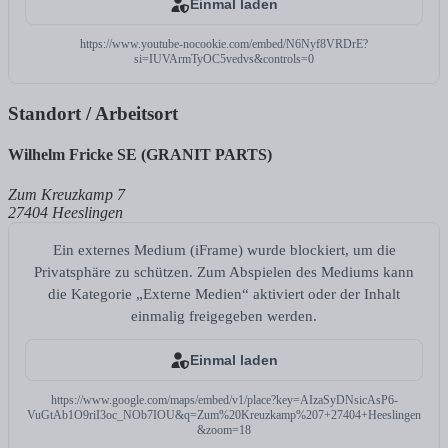
Einmal laden
https://www.youtube-nocookie.com/embed/N6Nyf8VRDrE?
si=IUVArmTyOC5vedvs&controls=0
Standort / Arbeitsort
Wilhelm Fricke SE (GRANIT PARTS)
Zum Kreuzkamp 7
27404 Heeslingen
Ein externes Medium (iFrame) wurde blockiert, um die
Privatsphäre zu schützen. Zum Abspielen des Mediums kann
die Kategorie „Externe Medien“ aktiviert oder der Inhalt
einmalig freigegeben werden.
Einmal laden
https://www.google.com/maps/embed/v1/place?key=AIzaSyDNsicAsP6-
VuGtAb1O9riI3oc_NOb7IOU&q=Zum%20Kreuzkamp%207+27404+Heeslingen
&zoom=18