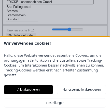
297 Jobs gefunden
0 Stellenangebote gefunden
Wir verwenden Cookies!
Kontakt
FRICKE Group SE & Co. KG
Hallo, diese Website verwendet essentielle Cookies, um die
Zum Kreuzkamp 7
ordnungsgemäße Funktion sicherzustellen, sowie Tracking-
27404 Heeslingen
Cookies, um Interaktionen besser nachvollziehen zu können.
Tracking-Cookies werden erst nach erteilter Zustimmung
Unternehmensbereiche
gesetzt.
Fricke Holding
Fricke Landmaschinen
Fricke
Nutzfahrzeuge
Gartenland
Saphir Maschinenbau
GRANIT
PARTS
Hofmeister & Meincke
TREX.PARTS
Alle akzeptieren
Nur essenzielle akzeptieren
Übersicht
Impressum
Datenschutzerklärung
Kontakt
Aus unserem Blog
Einstellungen
F.Explore – Programmieren für Nicht-Programmierer
Zukunft
gesichert: Unsere Nachwuchstalente starten durch
Energie-Scout-