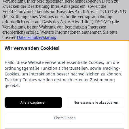
Verarbeitung Ihrer bereitgestellten personenbezogenen Daten zu
Zwecken der Bearbeitung Ihres Anliegens ein, soweit die
Verarbeitung nicht bereits auf Basis des Art. 6 Abs. 1 lit. b) DSGVO
(für Erfüllung eines Vertrags oder für die Vertragsanbahnung
erforderlich) oder auf Basis des Art. 6 Abs. 1 lit. f) DSGVO (die
Verarbeitung ist zur Wahrung von berechtigten Interessen
erforderlich) erfolgt. Weitere Informationen entnehmen Sie bitte
unserer
Datenschutzerklärung
.
Wir verwenden Cookies!
Senden
Kontakt
Hallo, diese Website verwendet essentielle Cookies, um die
FRICKE Group SE & Co. KG
Zum Kreuzkamp 7
ordnungsgemäße Funktion sicherzustellen, sowie Tracking-
27404 Heeslingen
Cookies, um Interaktionen besser nachvollziehen zu können.
Tracking-Cookies werden erst nach erteilter Zustimmung
Unternehmensbereiche
gesetzt.
Fricke Holding
Fricke Landmaschinen
Fricke
Nutzfahrzeuge
Gartenland
Saphir Maschinenbau
GRANIT
PARTS
Hofmeister & Meincke
TREX.PARTS
Alle akzeptieren
Nur essenzielle akzeptieren
Übersicht
Impressum
Datenschutzerklärung
Kontakt
Aus unserem Blog
Einstellungen
F.Explore – Programmieren für Nicht-Programmierer
Zukunft
gesichert: Unsere Nachwuchstalente starten durch
Energie-Scout-
Projekt 2025/2026
Wenn alle Rädchen ineinandergreifen – Eine