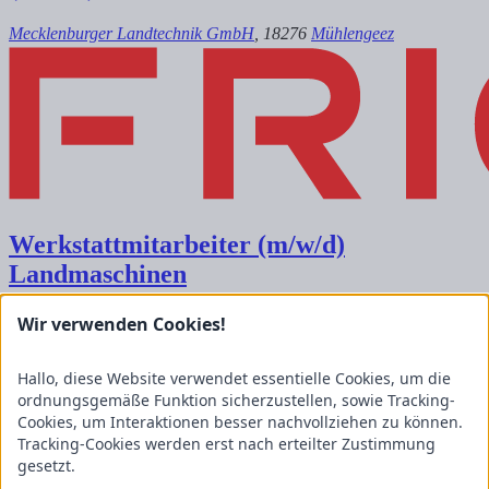
Mecklenburger Landtechnik GmbH
, 18276
Mühlengeez
Werkstattmitarbeiter (m/w/d)
Landmaschinen
Mecklenburger Landtechnik GmbH
, 18276
Mühlengeez
Wir verwenden Cookies!
Kontakt
FRICKE Group SE & Co. KG
Hallo, diese Website verwendet essentielle Cookies, um die
Zum Kreuzkamp 7
ordnungsgemäße Funktion sicherzustellen, sowie Tracking-
27404 Heeslingen
Cookies, um Interaktionen besser nachvollziehen zu können.
Tracking-Cookies werden erst nach erteilter Zustimmung
Unternehmensbereiche
gesetzt.
Fricke Holding
Fricke Landmaschinen
Fricke