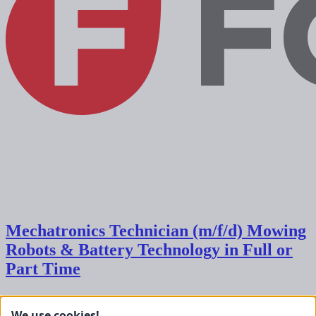
Mechatronics Technician (m/f/d) Mowing
Robots & Battery Technology in Full or
Part Time
FORAS GmbH
, 24837
Schleswig
Kontakt
We use cookies!