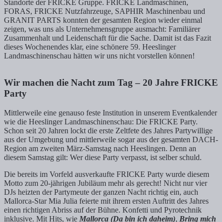
Standorte der FRICKE Gruppe. FRICKE Landmaschinen,
FORAS, FRICKE Nutzfahrzeuge, SAPHIR Maschinenbau und
GRANIT PARTS konnten der gesamten Region wieder einmal
zeigen, was uns als Unternehmensgruppe ausmacht: Familiärer
Zusammenhalt und Leidenschaft für die Sache. Damit ist das Fazit
dieses Wochenendes klar, eine schönere 59. Heeslinger
Landmaschinenschau hätten wir uns nicht vorstellen können!
Wir machen die Nacht zum Tag – 20 Jahre FRICKE
Party
Mittlerweile eine genauso feste Institution in unserem Eventkalender
wie die Heeslinger Landmaschinenschau: Die FRICKE Party.
Schon seit 20 Jahren lockt die erste Zeltfete des Jahres Partywillige
aus der Umgebung und mittlerweile sogar aus der gesamten DACH-
Region am zweiten März-Samstag nach Heeslingen. Denn an
diesem Samstag gilt: Wer diese Party verpasst, ist selber schuld.
Die bereits im Vorfeld ausverkaufte FRICKE Party wurde diesem
Motto zum 20-jährigen Jubiläum mehr als gerecht! Nicht nur vier
DJs heizten der Partymeute der ganzen Nacht richtig ein, auch
Mallorca-Star Mia Julia feierte mit ihrem ersten Auftritt des Jahres
einen richtigen Abriss auf der Bühne. Konfetti und Pyrotechnik
inklusive. Mit Hits, wie
Mallorca (Da bin ich daheim)
,
Bring mich