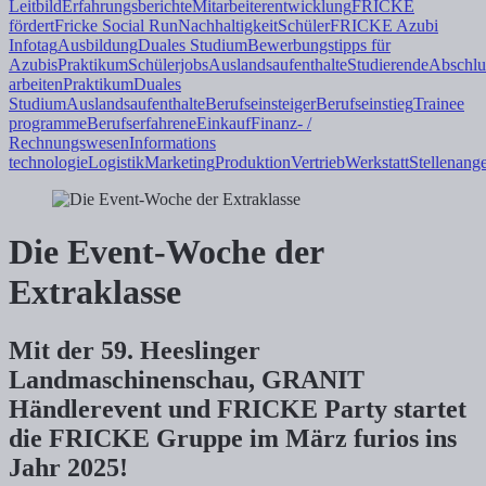
Leitbild
Erfahrungsberichte
Mitarbeiterentwicklung
FRICKE
fördert
Fricke Social Run
Nachhaltigkeit
Schüler
FRICKE Azubi
Infotag
Ausbildung
Duales
Studium
Bewerbungstipps für
Azubis
Praktikum
Schülerjobs
Auslandsaufenthalte
Studierende
Abschlu
arbeiten
Praktikum
Duales
Studium
Auslandsaufenthalte
Berufseinsteiger
Berufseinstieg
Trainee
programme
Berufserfahrene
Einkauf
Finanz- /
Rechnungswesen
Informations
technologie
Logistik
Marketing
Produktion
Vertrieb
Werkstatt
Stellenang
Die Event-Woche der
Extraklasse
Mit der 59. Heeslinger
Landmaschinenschau, GRANIT
Händlerevent und FRICKE Party startet
die FRICKE Gruppe im März furios ins
Jahr 2025!