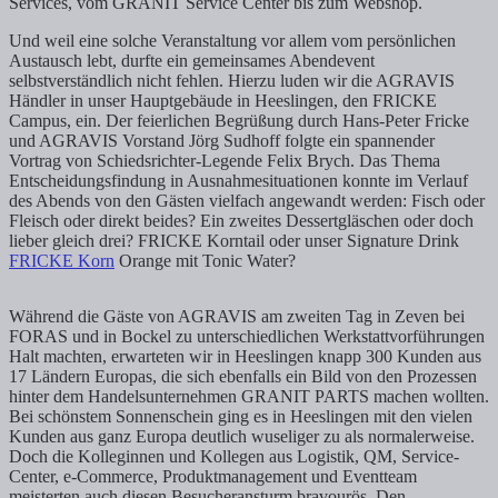
Services, vom GRANIT Service Center bis zum Webshop.
Und weil eine solche Veranstaltung vor allem vom persönlichen
Austausch lebt, durfte ein gemeinsames Abendevent
selbstverständlich nicht fehlen. Hierzu luden wir die AGRAVIS
Händler in unser Hauptgebäude in Heeslingen, den FRICKE
Campus, ein. Der feierlichen Begrüßung durch Hans-Peter Fricke
und AGRAVIS Vorstand Jörg Sudhoff folgte ein spannender
Vortrag von Schiedsrichter-Legende Felix Brych. Das Thema
Entscheidungsfindung in Ausnahmesituationen konnte im Verlauf
des Abends von den Gästen vielfach angewandt werden: Fisch oder
Fleisch oder direkt beides? Ein zweites Dessertgläschen oder doch
lieber gleich drei? FRICKE Korntail oder unser Signature Drink
FRICKE Korn
Orange mit Tonic Water?
Während die Gäste von AGRAVIS am zweiten Tag in Zeven bei
FORAS und in Bockel zu unterschiedlichen Werkstattvorführungen
Halt machten, erwarteten wir in Heeslingen knapp 300 Kunden aus
17 Ländern Europas, die sich ebenfalls ein Bild von den Prozessen
hinter dem Handelsunternehmen GRANIT PARTS machen wollten.
Bei schönstem Sonnenschein ging es in Heeslingen mit den vielen
Kunden aus ganz Europa deutlich wuseliger zu als normalerweise.
Doch die Kolleginnen und Kollegen aus Logistik, QM, Service-
Center, e-Commerce, Produktmanagement und Eventteam
meisterten auch diesen Besucheransturm bravourös. Den