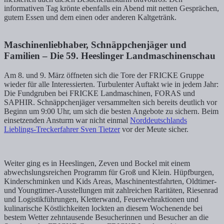
informativen Tag krönte ebenfalls ein Abend mit netten Gesprächen,
gutem Essen und dem einen oder anderen Kaltgetränk.
Maschinenliebhaber, Schnäppchenjäger und
Familien – Die 59. Heeslinger Landmaschinenschau
Am 8. und 9. März öffneten sich die Tore der FRICKE Gruppe
wieder für alle Interessierten. Turbulenter Auftakt wie in jedem Jahr:
Die Fundgruben bei FRICKE Landmaschinen, FORAS und
SAPHIR. Schnäppchenjäger versammelten sich bereits deutlich vor
Beginn um 9:00 Uhr, um sich die besten Angebote zu sichern. Beim
einsetzenden Ansturm war nicht einmal
Norddeutschlands
Lieblings-Treckerfahrer Sven Tietzer
vor der Meute sicher.
Weiter ging es in Heeslingen, Zeven und Bockel mit einem
abwechslungsreichen Programm für Groß und Klein. Hüpfburgen,
Kinderschminken und Kids Areas, Maschinentestfahrten, Oldtimer-
und Youngtimer-Ausstellungen mit zahlreichen Raritäten, Riesenrad
und Logistikführungen, Kletterwand, Feuerwehraktionen und
kulinarische Köstlichkeiten lockten an diesem Wochenende bei
bestem Wetter zehntausende Besucherinnen und Besucher an die