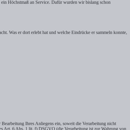
nd ein Höchstmaß an Service. Dafür wurden wir bislang schon
ht. Was er dort erlebt hat und welche Eindrücke er sammeln konnte,
Bearbeitung Ihres Anliegens ein, soweit die Verarbeitung nicht
des Art. 6 Abs. 1 lit. f) DSGVO (die Verarbeitung ist zur Wahrung von