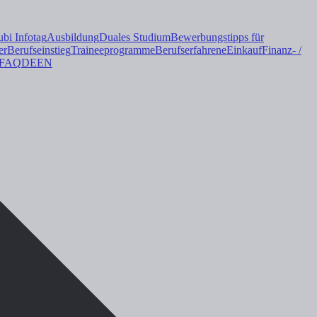
i Infotag
Ausbildung
Duales
Studium
Bewerbungstipps für
er
Berufseinstieg
Trainee
programme
Berufserfahrene
Einkauf
Finanz- /
FAQ
DE
EN