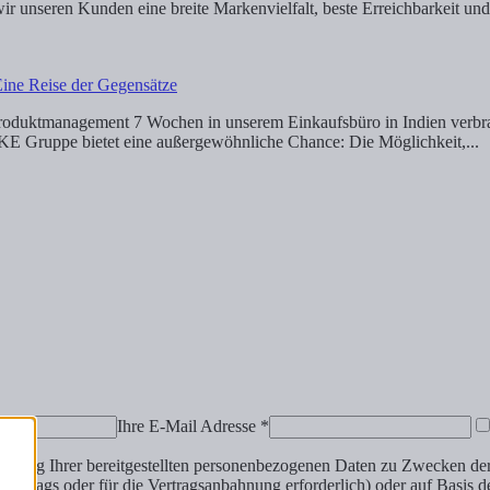
wir unseren Kunden eine breite Markenvielfalt, beste Erreichbarkeit u
Eine Reise der Gegensätze
roduktmanagement 7 Wochen in unserem Einkaufsbüro in Indien verbrac
CKE Gruppe bietet eine außergewöhnliche Chance: Die Möglichkeit,...
Ihre E-Mail Adresse *
beitung Ihrer bereitgestellten personenbezogenen Daten zu Zwecken der 
s Vertrags oder für die Vertragsanbahnung erforderlich) oder auf Basis 