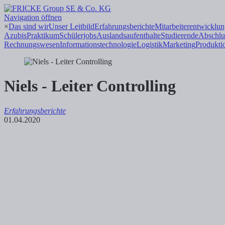
Navigation öffnen
×
Das sind wir
Unser Leitbild
Erfahrungsberichte
Mitarbeiterentwicklu
Azubis
Praktikum
Schülerjobs
Auslandsaufenthalte
Studierende
Abschlu
Rechnungswesen
Informations
technologie
Logistik
Marketing
Produkti
Niels - Leiter Controlling
Erfahrungsberichte
01.04.2020