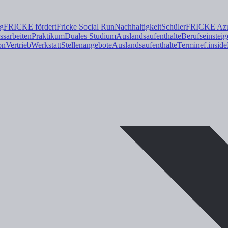
ng
FRICKE fördert
Fricke Social Run
Nachhaltigkeit
Schüler
FRICKE Azub
ss
arbeiten
Praktikum
Duales
Studium
Auslandsaufenthalte
Berufseinsteig
on
Vertrieb
Werkstatt
Stellenangebote
Auslandsaufenthalte
Termine
f.inside