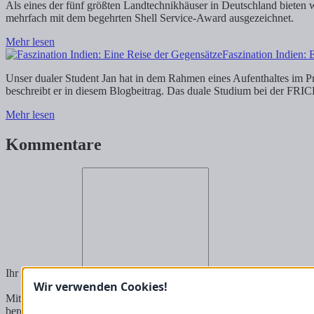
Als eines der fünf größten Landtechnikhäuser in Deutschland bieten 
mehrfach mit dem begehrten Shell Service-Award ausgezeichnet.
Mehr lesen
Faszination Indien: 
Unser dualer Student Jan hat in dem Rahmen eines Aufenthaltes im P
beschreibt er in diesem Blogbeitrag. Das duale Studium bei der FRI
Mehr lesen
Kommentare
Ihr Kommentar *
Ihr Name *
Wir verwenden Cookies!
Mit der Nutzung unseres Kontaktformulars willigen Sie in eine Verar
bereits auf Basis des Art. 6 Abs. 1 lit. b) DSGVO (für Erfüllung eine