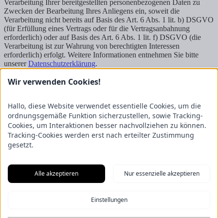
Verarbeitung Ihrer bereitgestellten personenbezogenen Daten zu
Zwecken der Bearbeitung Ihres Anliegens ein, soweit die
Verarbeitung nicht bereits auf Basis des Art. 6 Abs. 1 lit. b) DSGVO
(für Erfüllung eines Vertrags oder für die Vertragsanbahnung
erforderlich) oder auf Basis des Art. 6 Abs. 1 lit. f) DSGVO (die
Verarbeitung ist zur Wahrung von berechtigten Interessen
erforderlich) erfolgt. Weitere Informationen entnehmen Sie bitte
unserer
Datenschutzerklärung
.
Wir verwenden Cookies!
Senden
Kontakt
Hallo, diese Website verwendet essentielle Cookies, um die
FRICKE Group SE & Co. KG
Zum Kreuzkamp 7
ordnungsgemäße Funktion sicherzustellen, sowie Tracking-
27404 Heeslingen
Cookies, um Interaktionen besser nachvollziehen zu können.
Tracking-Cookies werden erst nach erteilter Zustimmung
Unternehmensbereiche
gesetzt.
Fricke Holding
Fricke Landmaschinen
Fricke
Nutzfahrzeuge
Gartenland
Saphir Maschinenbau
GRANIT
PARTS
Hofmeister & Meincke
TREX.PARTS
Alle akzeptieren
Nur essenzielle akzeptieren
Übersicht
Impressum
Datenschutzerklärung
Kontakt
Aus unserem Blog
Einstellungen
F.Explore – Programmieren für Nicht-Programmierer
Zukunft
gesichert: Unsere Nachwuchstalente starten durch
Energie-Scout-