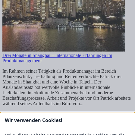
Drei Monate in Shanghai – Internationale Erfahrungen im
Produktmanagement
Im Rahmen seiner Tätigkeit als Produktmanager im Bereich
Pflanzenschutz, Tierhaltung und Reifen verbrachte Patrick drei
Monate in Shanghai und eine Woche in Taipeh. Der
Auslandseinsatz bot wertvolle Einblicke in internationale
Lieferketten, interkulturelle Zusammenarbeit und moderne
Beschaffungsprozesse. Arbeit und Projekte vor Ort Patrick arbeitete
während seines Aufenthalts im Büro von...
Mehr lesen
1
2
3
4
5
6
7
8
9
10
11
12
13
14
15
16
17
18
19
20
21
22
23
24
25
26
27
28
29
30
31
32
Wir verwenden Cookies!
Kontakt
FRICKE Group SE & Co. KG