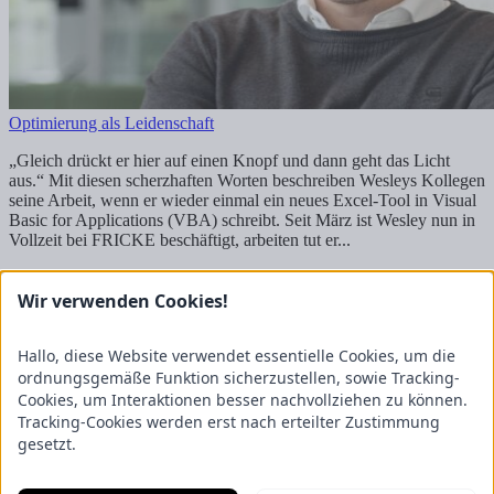
Optimierung als Leidenschaft
„Gleich drückt er hier auf einen Knopf und dann geht das Licht
aus.“ Mit diesen scherzhaften Worten beschreiben Wesleys Kollegen
seine Arbeit, wenn er wieder einmal ein neues Excel-Tool in Visual
Basic for Applications (VBA) schreibt. Seit März ist Wesley nun in
Vollzeit bei FRICKE beschäftigt, arbeiten tut er...
Mehr lesen
1
2
3
4
5
6
7
8
9
10
11
12
13
14
15
16
17
18
19
20
21
22
23
24
25
26
27
28
29
30
31
32
Wir verwenden Cookies!
Kontakt
FRICKE Group SE & Co. KG
Hallo, diese Website verwendet essentielle Cookies, um die
Zum Kreuzkamp 7
ordnungsgemäße Funktion sicherzustellen, sowie Tracking-
27404 Heeslingen
Cookies, um Interaktionen besser nachvollziehen zu können.
Tracking-Cookies werden erst nach erteilter Zustimmung
Unternehmensbereiche
gesetzt.
Fricke Holding
Fricke Landmaschinen
Fricke
Nutzfahrzeuge
Gartenland
Saphir Maschinenbau
GRANIT
PARTS
Hofmeister & Meincke
TREX.PARTS