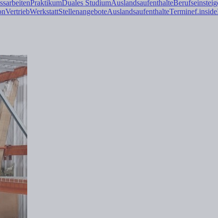
ss
arbeiten
Praktikum
Duales
Studium
Auslandsaufenthalte
Berufseinsteig
on
Vertrieb
Werkstatt
Stellenangebote
Auslandsaufenthalte
Termine
f.inside