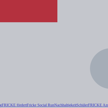
ng
FRICKE fördert
Fricke Social Run
Nachhaltigkeit
Schüler
FRICKE Azub