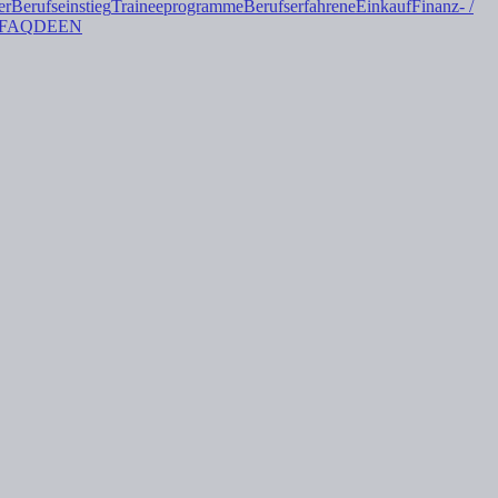
er
Berufseinstieg
Trainee
programme
Berufserfahrene
Einkauf
Finanz- /
FAQ
DE
EN