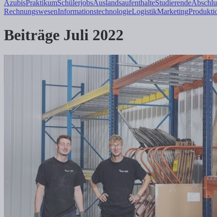
Azubis
Praktikum
Schülerjobs
Auslandsaufenthalte
Studierende
Abschlu
Rechnungswesen
Informations
technologie
Logistik
Marketing
Produkti
Beiträge Juli 2022