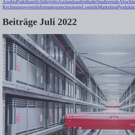
Azubis
Praktikum
Schülerjobs
Auslandsaufenthalte
Studierende
Abschlu
Rechnungswesen
Informations
technologie
Logistik
Marketing
Produkti
Beiträge Juli 2022