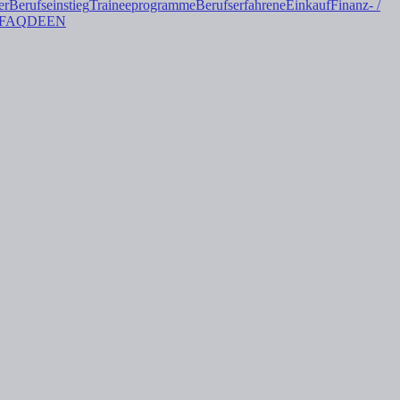
er
Berufseinstieg
Trainee
programme
Berufserfahrene
Einkauf
Finanz- /
FAQ
DE
EN