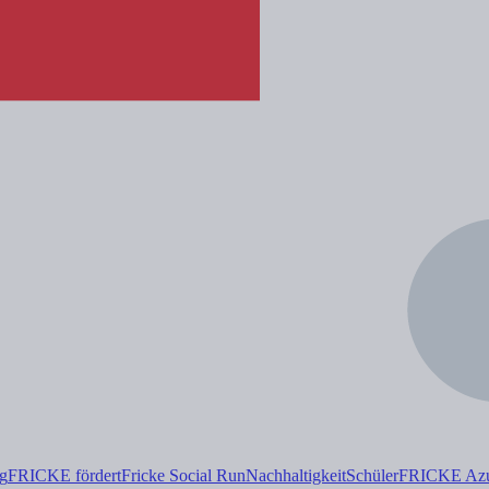
ng
FRICKE fördert
Fricke Social Run
Nachhaltigkeit
Schüler
FRICKE Azub