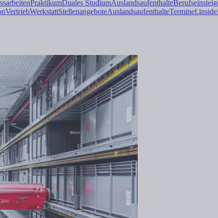
ss
arbeiten
Praktikum
Duales
Studium
Auslandsaufenthalte
Berufseinsteig
on
Vertrieb
Werkstatt
Stellenangebote
Auslandsaufenthalte
Termine
f.inside