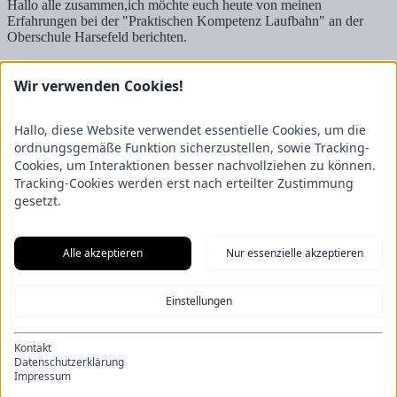
Hallo alle zusammen,ich möchte euch heute von meinen
Erfahrungen bei der "Praktischen Kompetenz Laufbahn" an der
Oberschule Harsefeld berichten.
Mehr lesen
1
2
3
4
5
6
7
8
9
10
11
12
13
14
15
16
17
18
19
20
21
22
23
24
25
26
27
28
29
30
31
32
Wir verwenden Cookies!
Kontakt
FRICKE Group SE & Co. KG
Hallo, diese Website verwendet essentielle Cookies, um die
Zum Kreuzkamp 7
ordnungsgemäße Funktion sicherzustellen, sowie Tracking-
27404 Heeslingen
Cookies, um Interaktionen besser nachvollziehen zu können.
Tracking-Cookies werden erst nach erteilter Zustimmung
Unternehmensbereiche
gesetzt.
Fricke Holding
Fricke Landmaschinen
Fricke
Nutzfahrzeuge
Gartenland
Saphir Maschinenbau
GRANIT
PARTS
Hofmeister & Meincke
TREX.PARTS
Alle akzeptieren
Nur essenzielle akzeptieren
Übersicht
Impressum
Datenschutzerklärung
Kontakt
Aus unserem Blog
Einstellungen
F.Explore – Programmieren für Nicht-Programmierer
Zukunft
gesichert: Unsere Nachwuchstalente starten durch
Energie-Scout-
Projekt 2025/2026
Wenn alle Rädchen ineinandergreifen – Eine
Kontakt
Eröffnung der besonderen Art
Ein Kapitel endet, ein neues beginnt:
Datenschutzerklärung
Die Bachelor-Graduierten 2026
Impressum
© FRICKE Group SE & Co. KG
Impressum
Datenschutzerklärung