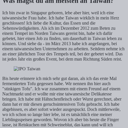
Was magst du am meisten an Taiwan?
Ich bin zwar in Singapur geboren, lebe aber hier, weil ich eine
taiwanesische Frau habe. Ich habe Taiwan wirklich in mein Herz
geschlossen! Ich liebe die Kultur, das Essen und die
Sehenswürdigkeiten. Als ich im Dezember 2012 zum Beten zu
einem Tempel im Norden Taiwans gereist bin, habe ich dafür
gebetet, hier einen Job zu finden, um dauerhaft in Taiwan leben zu
können. Und siehe da - im März 2013 habe ich angefangen, bei
einem taiwanesischen Unternehmen zu arbeiten. Seitdem nehme ich
an einer jährlichen Tour des Tempels teil, bei der gebetet wird. Das
ist jedes Jahr ein großes Event, bei dem man Richtung Süden reist.
Bis heute erinnere ich mich sehr gut daran, als ich das erste Mal
fermentierten Tofu gegessen habe. Wir nennen ihn hier auch
"stinkigen Tofu". Ich war zusammen mit einem Freund auf einem
Nachtmarkt und er wollte mir eine taiwanesische Delikatesse
bringen. Ich habe mit Hähnchenfleisch oder Wurst gerechnet, aber
dann hat er mir diesen geruchsintensiven Tofu gebracht. Ich habe
abgebissen, es aber sofort wieder ausgespuckt. Doch mittlerweile,
wo ich schon so lange hier lebe, ist es tatsächlich eine meiner
Lieblingsspeisen geworden. Wovon ich aber bis heute die Finger
lasse, ist Reiskuchen mit Schweineblut, das kann und will ich