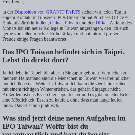
Hey Leute,
in der
Disposition von GRANIT PARTS
stehen wir jeden Tag in
engem Kontakt mit unseren IPOs (International Purchase Office =
Einkaufsbüro) in
Indien
,
China
,
Taiwan
und der
Türkei
. Anfang des
Monats hat ein neuer Kollege in Taiwan angefangen, den ich euch
gerne vorstellen möchte. Er heißt Jaye und hat mir mit großer
Freude einige Fragen beantwortet.
Das IPO Taiwan befindet sich in Taipei.
Lebst du direkt dort?
Ja, ich lebe in Taipei, bin aber in Singapur geboren. Verglichen zu
meinem Heimatland sind die Menschen in Taiwan viel freundlicher
und ich liebe das Wetter in Taiwan. Ich kann die vier Jahreszeiten
mit einem richtigen Winter erleben, das geht in Singapur nicht.
Außerdem ist das Essen hier super lecker und es gibt an jeder Ecke
eine Möglichkeit, Essen zu kaufen, ohne dass man lange laufen
muss. Das ist schon praktisch.
Was sind jetzt deine neuen Aufgaben im
IPO Taiwan? Wofür bist du
verantwortlich und hast du bereits